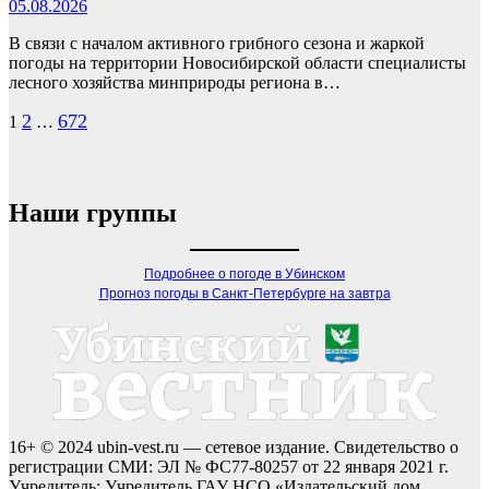
05.08.2026
В связи с началом активного грибного сезона и жаркой
погоды на территории Новосибирской области специалисты
лесного хозяйства минприроды региона в…
Пагинация
2
672
1
…
записей
Наши группы
Подробнее о погоде в Убинском
Прогноз погоды в Санкт-Петербурге на завтра
16+ © 2024 ubin-vest.ru — сетевое издание. Свидетельство о
регистрации СМИ: ЭЛ № ФС77-80257 от 22 января 2021 г.
Учредитель: Учредитель ГАУ НСО «Издательский дом