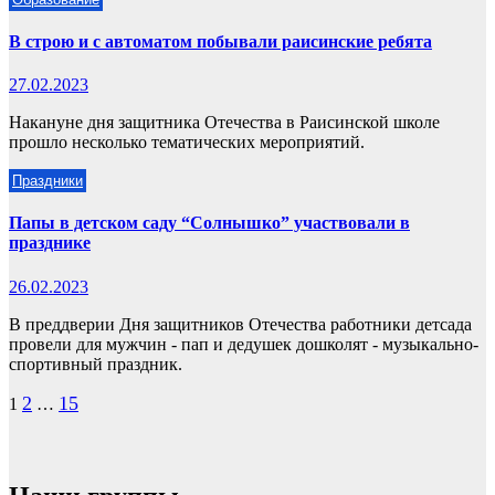
В строю и с автоматом побывали раисинские ребята
27.02.2023
Накануне дня защитника Отечества в Раисинской школе
прошло несколько тематических мероприятий.
Праздники
Папы в детском саду “Солнышко” участвовали в
празднике
26.02.2023
В преддверии Дня защитников Отечества работники детсада
провели для мужчин - пап и дедушек дошколят - музыкально-
спортивный праздник.
Пагинация
2
15
1
…
записей