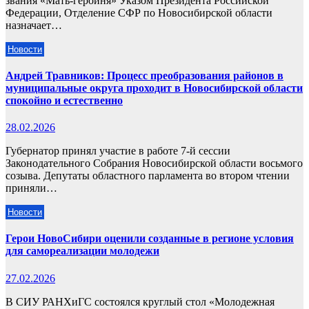
звания «Мать-героиня» Указом Президента Российской
Федерации, Отделение СФР по Новосибирской области
назначает…
Новости
Андрей Травников: Процесс преобразования районов в
муниципальные округа проходит в Новосибирской области
спокойно и естественно
28.02.2026
Губернатор принял участие в работе 7-й сессии
Законодательного Собрания Новосибирской области восьмого
созыва. Депутаты областного парламента во втором чтении
приняли…
Новости
Герои НовоСибири оценили созданные в регионе условия
для самореализации молодежи
27.02.2026
В СИУ РАНХиГС состоялся круглый стол «Молодежная