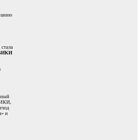
танию
 стала
ВИКИ
а
ьный
ВИКИ,
еход
а» и