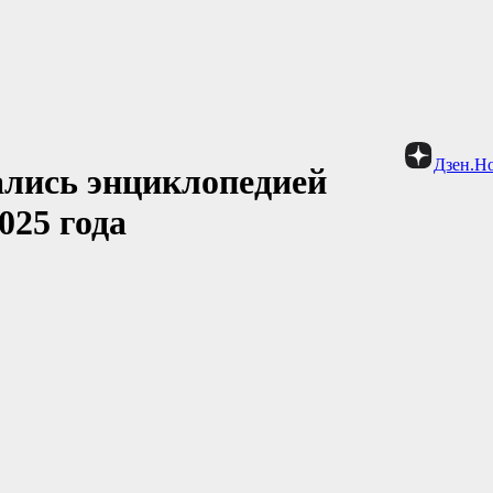
Дзен.Н
ались энциклопедией
025 года