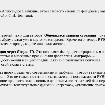
Александре Овечкине, Кубке Первого канала по фигурному ка
ой и Ф.И. Тютчева).
ателей, так и для авторов.
Обновилась главная страница
– она
амбулу статьи уже в карточке материала. Кроме того, теперь
РУ
ть текст проще, короче или академичнее.
ция через Яндекс I
D
. Это позволяет быстро регистрироваться н
 статьи и внесенные правки были
добавлены «награды»
–
е достижений в энциклопедии. Активно развивается бонусная
свой вклад в статьи.
ь проект, делая его современным и удобным. – говорит генерал
ко
. – Это не только позитивно сказывается на посещаемости РУ
конце прошлого года основным действием пользователей был пер
ользуют интеллектуальные функции «пересказ», «уточнение поиск