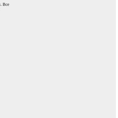
. Все
ы