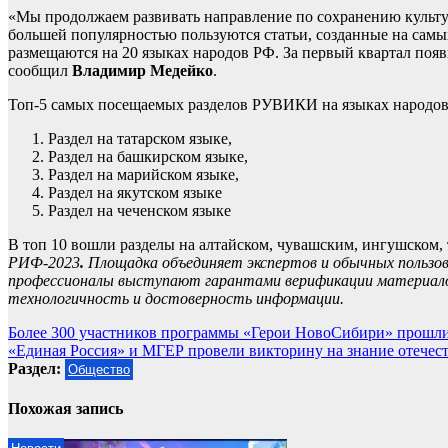
«Мы продолжаем развивать направление по сохранению культур
большей популярностью пользуются статьи, созданные на самых
размещаются на 20 языках народов РФ. За первый квартал поя
сообщил
Владимир Медейко
.
Топ-5 самых посещаемых разделов РУВИКИ на языках народов Р
Раздел на татарском языке,
Раздел на башкирском языке,
Раздел на марийском языке,
Раздел на якутском языке
Раздел на чеченском языке
В топ 10 вошли разделы на алтайском, чувашским, ингушском,
РИФ-2023
.
Площадка объединяет экспертов и обычных польз
профессионалы выступают гарантами верификации материало
технологичность и достоверность информации.
Навигация
Более 300 участников программы «Герои НовоСибири» прошли
«Единая Россия» и МГЕР провели викторину на знание отечес
по
Раздел:
Общество
записям
Похожая запись