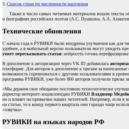
3.
Список стран по численности населения
Также в число самых читаемых материалов вошли тексты об 
и биографиях российских поэтов (А.С. Пушкина, А.А. Ахматов
Технические обновления
С начала года в РУВИКИ были внедрены улучшения как для чит
удобнее, а в мобильной версии пользователи могут увидеть пре
умеет пересказывать статьи
: нейросеть готова перефразирова
В дополнение к авторизации через VK ID добавилась
авториза
платформе. Для авторов в дополнение к призам за написанные
возможность соревноваться с другими пользователями в уровн
программа РУВИКИ, уже более 800 авторов получили призы за 
«Мы держим свое обещание постоянно технологически улучшат
директор интернет-энциклопедии РУВИКИ
Владимир Медей
но и влияет на привычки наших читателей. Например, если в 
на статьи, то к концу первого квартала они гораздо чаще исп
«озвучка».
РУВИКИ на языках народов РФ