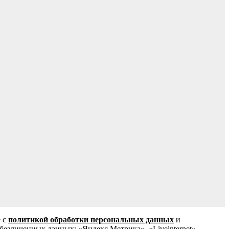
е с
политикой обработки персональных данных
и
зличенных данных: «Яндекс.Метрика», «Liveinternet»,