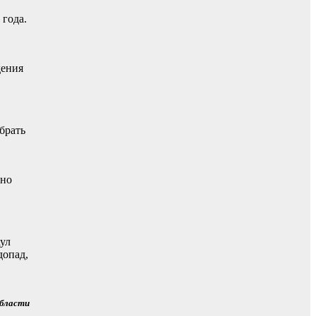
 года.
дения
брать
жно
аул
допад,
области