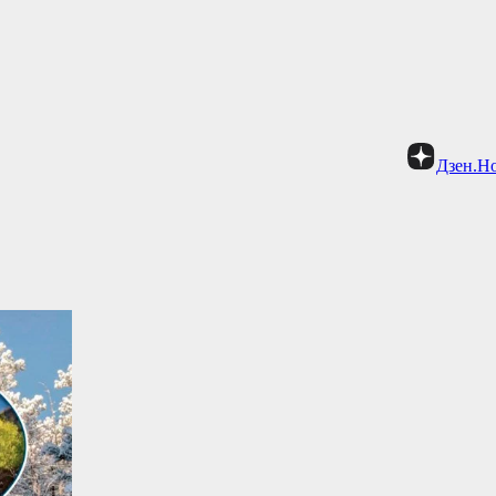
Дзен.Н