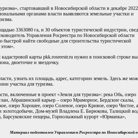
туризма», стартовавший в Новосибирской области в декабре 2022
гиональными органами власти выявляются земельные участки и
ризма.
ощадью 3363080 га, и 30 объектов туристической индустрии, све
уководитель Управления Росреестра по Новосибирской области
ко быстрой найти свободные для строительства туристической
 этом».
кадастровой карты pkk.rosreestr.ru нужно в поисковой строке вы
она, двоеточие и звездочку.
асти, узнать их площадь, адрес, категорию земель. Здесь же мо
нии участка для туризма.
ти, включенные в проект «Земля для туризма»: река Обь, озеро
ртлан, Абрашинский карьер – озеро Мраморное, Бердские скалы,
ое, озеро Хорошее, озеро Соленое, озеро Кривое, озеро Чистое, 
и золотодобычи, Дом-музей Владлена Е. Бирюкова, Талицкий во
а, Барсуковские пещеры, Горнолыжный курорт «Юрманка»,
Материал подготовлен Управлением Росреестра по Новосибирской 