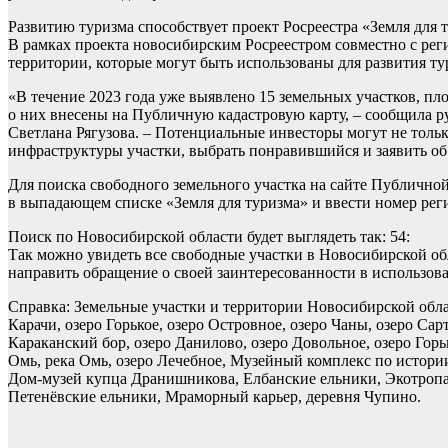
Развитию туризма способствует проект Росреестра «Земля для 
В рамках проекта новосибирским Росреестром совместно с ре
территории, которые могут быть использованы для развития ту
«В течение 2023 года уже выявлено 15 земельных участков, пл
о них внесены на Публичную кадастровую карту, – сообщила р
Светлана Рягузова. – Потенциальные инвесторы могут не толь
инфраструктуры участки, выбрать понравившийся и заявить об
Для поиска свободного земельного участка на сайте Публичной 
в выпадающем списке «Земля для туризма» и ввести номер реги
Поиск по Новосибирской области будет выглядеть так: 54:
Так можно увидеть все свободные участки в Новосибирской обл
направить обращение о своей заинтересованности в использова
Справка: Земельные участки и территории Новосибирской облас
Карачи, озеро Горькое, озеро Островное, озеро Чаны, озеро Са
Караканский бор, озеро Данилово, озеро Довольное, озеро Горьк
Омь, река Омь, озеро Лечебное, Музейный комплекс по истори
Дом-музей купца Дранишникова, Елбанские ельники, Экотроп
Петенёвские ельники, Мраморный карьер, деревня Чупино.