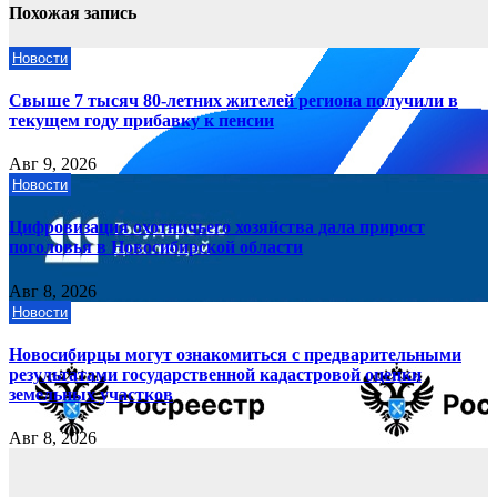
Похожая запись
Новости
Свыше 7 тысяч 80-летних жителей региона получили в
текущем году прибавку к пенсии
Авг 9, 2026
Новости
Цифровизация охотничьего хозяйства дала прирост
поголовья в Новосибирской области
Авг 8, 2026
Новости
Новосибирцы могут ознакомиться с предварительными
результатами государственной кадастровой оценки
земельных участков
Авг 8, 2026