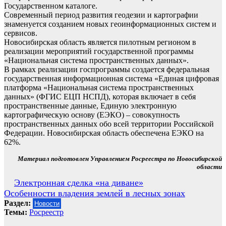
Государственном каталоге.
Современный период развития геодезии и картографии
знаменуется созданием новых геоинформационных систем и
сервисов.
Новосибирская область является пилотным регионом в
реализации мероприятий государственной программы
«Национальная система пространственных данных».
В рамках реализации госпрограммы создается федеральная
государственная информационная система «Единая цифровая
платформа «Национальная система пространственных
данных» (ФГИС ЕЦП НСПД), которая включает в себя
пространственные данные, Единую электронную
картографическую основу (ЕЭКО) – совокупность
пространственных данных обо всей территории Российской
Федерации. Новосибирская область обеспечена ЕЭКО на
62%.
Материал подготовлен Управлением Росреестра по Новосибирской
области
Навигация
Электронная сделка «на диване»
Особенности владения землей в лесных зонах
по
Раздел:
Новости
записям
Темы:
Росреестр