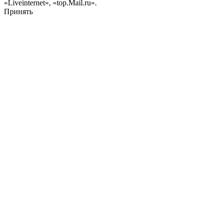
«Liveinternet», «top.Mail.ru».
Принять