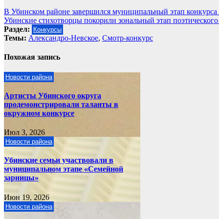
Навигация
В Убинском районе завершился муниципальный этап конкурса
Убинские стихотворцы покорили зональный этап поэтического
по
Раздел:
Конкурсы
записям
Темы:
Александро-Невское
,
Смотр-конкурс
Похожая запись
Новости района
Артисты Убинского округа
продемонстрировали таланты в
окружном конкурсе
Июл 3, 2026
Новости района
Убинские семьи участвовали в
муниципальном этапе «Семейной
зарницы»
Июн 19, 2026
Новости района