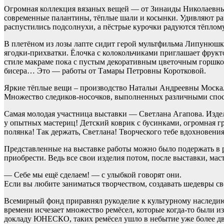
Огромная коллекция вязаных вещей — от Зинаиды Николаевны З
современные палантины, тёплые шали и косынки. Удивляют ра
распустились подсолнухи, а пёстрые курочки радуются тёплом
В плетёном из лозы лапте сидит герой мультфильма Липунюшк
ягодки-прихватки. Ёлочка с колокольчиками приглашает фрук
стиле макраме пока с пустым декоративным цветочным горшком
бисера… Это — работы от Тамары Петровны Коротковой.
Яркие тёплые вещи – производство Натальи Андреевны Москал
Множество следиков-носочков, выполненных различными способ
Самая молодая участница выставки — Светлана Агапова. Издел
у опытных мастериц! Детский коврик с бусинками, огромная гр
полянка! Так держать, Светлана! Творческого тебе вдохновения
Представленные на выставке работы можно было подержать в р
приобрести. Ведь все свои изделия потом, после выставки, ма
— Себе мы ещё сделаем! — с улыбкой говорят они.
Если вы любите заниматься творчеством, создавать шедевры св
Всемирный фонд приравнял рукоделие к культурному наследию
времени исчезает множество ремёсел, которые когда-то были и
докладу ЮНЕСКО, таких ремёсел ушло в небытие уже более дв