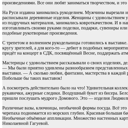
произведениями. Все они любят заниматься творчеством, и это 
На Руси издавна занимались рукоделием. Мужчины вырезали из
расписывали деревянные изделия. Женщины с удовольствием у
из подручных материалов, занимались ковроткачеством. И в на
изготавливать своими руками поделки, подарки, сувениры или 
подобные рукотворные произведения.
С трепетом и волнением рукодельницы готовились к выставке.
кругу зрителей, а для кого-то — дебют в подобных мероприятия
придёт на концерт в СДК, посвящённый Весне, поддержать атм
Мастерицы с удовольствием рассказывали о своих изделиях, де
— Мы были приятно удивлены разнообразием представленных 
выставки. — А сколько любви, фантазии, мастерства в каждой
Побольше бы таких выставок!
А посмотреть действительно было на что! Удивительная колле
рукавички, ажурные следики. Воздушный букет из бисера. Бел
пришли послушать мудрого Домового. Это — изделия Людмил
Различные вазы, ключницы, необычной формы посуда. Всё это
черепаха поднимается из морских глубин. Красивая большая ба
Необычные объёмные аппликации. Множество настенных карти
Николаевной Гагуевой.