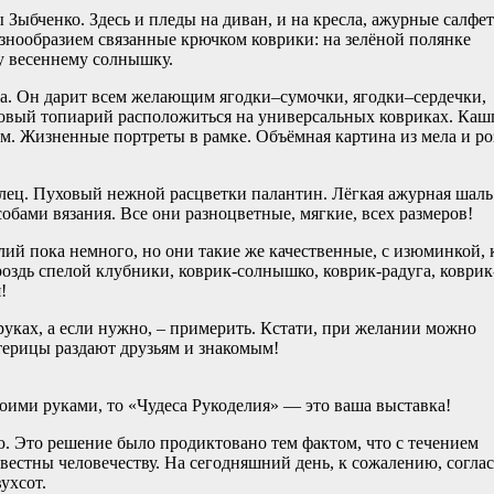
ыбченко. Здесь и пледы на диван, и на кресла, ажурные салфет
знообразием связанные крючком коврики: на зелёной полянке
у весеннему солнышку.
а. Он дарит всем желающим ягодки–сумочки, ягодки–сердечки,
товый топиарий расположиться на универсальных ковриках. Каш
. Жизненные портреты в рамке. Объёмная картина из мела и ро
ец. Пуховый нежной расцветки палантин. Лёгкая ажурная шаль
ами вязания. Все они разноцветные, мягкие, всех размеров!
ий пока немного, но они такие же качественные, с изюминкой, 
оздь спелой клубники, коврик-солнышко, коврик-радуга, коврик
!
уках, а если нужно, – примерить. Кстати, при желании можно
стерицы раздают друзьям и знакомым!
оими руками, то «Чудеса Рукоделия» — это ваша выставка!
. Это решение было продиктовано тем фактом, что с течением
звестны человечеству. На сегодняшний день, к сожалению, согла
ухсот.