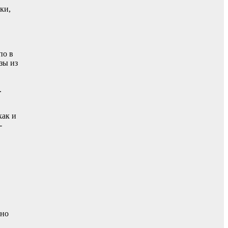
ки,
по в
зы из
.
как и
-
сно