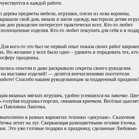
чувствуется в каждой работе.
 дерева предметы мебели, игрушки, плели из лозы корзины,
крашали свой дом, вязали и шили одежду, мастерили детям игр
ши дни рукоделие интересует практически всех. Кто-то любит
полноценные изделия. Кто-то любит покупать для себя и в пода
 Для кого-то это был не первый опыт показа своих работ широк
х. Но желание у всех было одно – удивить и порадовать тех, кто
осферу праздника.
лились опытом и даже раскрывали секреты своего рукоделия.
на выставке изделий! — делятся впечатлениями посетители
 работе! Спасибо нашим рукодельницам за подаренный праздник!
кция вязаных мягких игрушек, удобно усевшихся на лавочке. Цв
о–голубая подушка-георгин, связанная крючком. Весёлые цыплят
ы Павловны Лапочка.
 выполнено в разных вариантах техники «декупаж». Сказочная
бочка летит на луг. Сверкающая разноцветными огнями ёлочка.
н. Это уже готовые подарки к празднику, сделанные Любовью