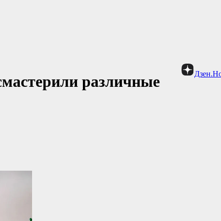
Дзен.Н
смастерили различные