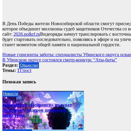
В День Победы жители Новосибирской области смогут присое
которое объединит миллионы судеб защитников Отечества со в
сайт:
2026.polkrf.ru
Видеоряды начнут транслировать с восточны
будет стартовать последовательно, появляясь в эфире и на ули
станет моментом общей памяти и национальной гордости.
Навигация
Новые горизонты заботы: специалисты Убинского округа осв
В Убинском округе состоялся смотр-конкурс “Аты-баты”
по
Раздел:
Общество
записям
Темы:
ТГпост
Похожая запись
Новости
Победители «Нейроигр» получат
поддержку лидеров цифровой
индустрии
Авг 5, 2026