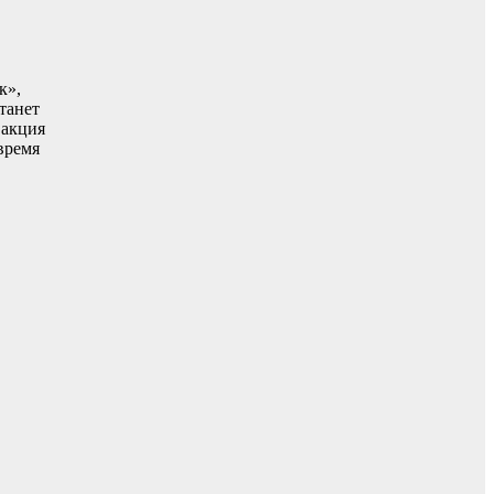
к»,
танет
 акция
время