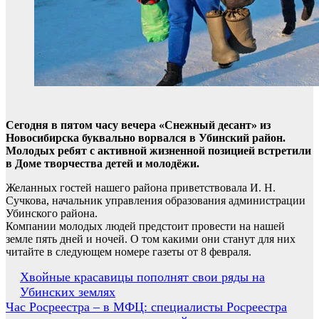
Сегодня в пятом часу вечера «Снежный десант» из
Новосибирска буквально ворвался в Убинский район.
Молодых ребят с активной жизненной позицией встретили
в Доме творчества детей и молодёжи.
Желанных гостей нашего района приветствовала И. Н.
Сучкова, начальник управления образования администрации
Убинского района.
Компании молодых людей предстоит провести на нашей
земле пять дней и ночей. О том какими они станут для них
читайте в следующем номере газеты от 8 февраля.
Навигация
Хвойные красавицы пополнят свои ряды на
Убинских землях
по
Час Росреестра – в МФЦ: специалисты Росреестра
записям