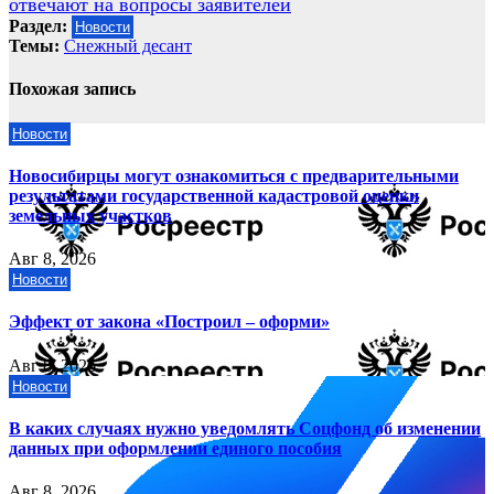
отвечают на вопросы заявителей
Раздел:
Новости
Темы:
Снежный десант
Похожая запись
Новости
Новосибирцы могут ознакомиться с предварительными
результатами государственной кадастровой оценки
земельных участков
Авг 8, 2026
Новости
Эффект от закона «Построил – оформи»
Авг 8, 2026
Новости
В каких случаях нужно уведомлять Соцфонд об изменении
данных при оформлении единого пособия
Авг 8, 2026