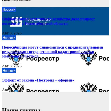
Новости
Цифровизация охотничьего хозяйства дала прирост
поголовья в Новосибирской области
Авг 8, 2026
Новости
Новосибирцы могут ознакомиться с предварительными
результатами государственной кадастровой оценки
земельных участков
Авг 8, 2026
Новости
Эффект от закона «Построил – оформи»
Авг 8, 2026
Наши группы