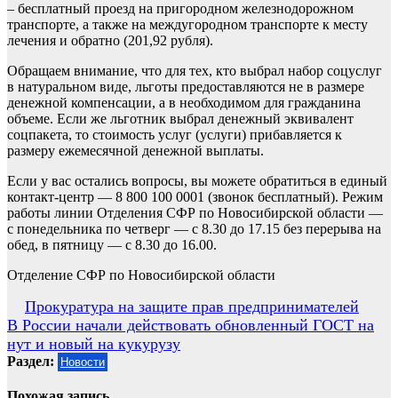
– бесплатный проезд на пригородном железнодорожном
транспорте, а также на междугородном транспорте к месту
лечения и обратно (201,92 рубля).
Обращаем внимание, что для тех, кто выбрал набор соцуслуг
в натуральном виде, льготы предоставляются не в размере
денежной компенсации, а в необходимом для гражданина
объеме. Если же льготник выбрал денежный эквивалент
соцпакета, то стоимость услуг (услуги) прибавляется к
размеру ежемесячной денежной выплаты.
Если у вас остались вопросы, вы можете обратиться в единый
контакт-центр — 8 800 100 0001 (звонок бесплатный). Режим
работы линии Отделения СФР по Новосибирской области —
с понедельника по четверг — с 8.30 до 17.15 без перерыва на
обед, в пятницу — с 8.30 до 16.00.
Отделение СФР по Новосибирской области
Навигация
Прокуратура на защите прав предпринимателей
В России начали действовать обновленный ГОСТ на
по
нут и новый на кукурузу
записям
Раздел:
Новости
Похожая запись