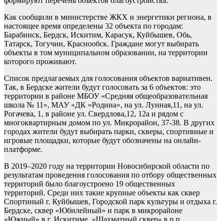
формируют перечень объектов благоустройства.
Как сообщили в министерстве ЖКХ и энергетики региона, в
настоящее время определены 32 объекта по городам:
Барабинск, Бердск, Искитим, Карасук, Куйбышев, Обь,
Татарск, Тогучин, Краснообск. Граждане могут выбирать
объекты в том муниципальном образовании, на территории
которого проживают.
Список предлагаемых для голосования объектов вариативен.
Так, в Бердске жители будут голосовать за 6 объектов: это
территории в районе МБОУ «Средняя общеобразовательная
школа № 11», МАУ «ДК «Родина», на ул. Лунная,11, на ул.
Рогачева, 1, в районе ул. Свердлова,12, 12а и рядом с
многоквартирным домом по ул. Микрорайон, 37-38. В других
городах жители будут выбирать парки, скверы, спортивные и
игровые площадки, которые будут обозначены на онлайн-
платформе.
В 2019–2020 году на территории Новосибирской области по
результатам проведения голосования по отбору общественных
территорий было благоустроено 19 общественных
территорий. Среди них такие крупные объекты как сквер
Спортиный г. Куйбышев, Городской парк культуры и отдыха г.
Бердске, сквер «Юбилейный» и парк в микрорайоне
«Южный» в г. Искитиме, «Шахматный сквер» в р.п.