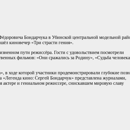
 Фёдоровича Бондарчука в Убинской центральной модельной ра
шёл киновечер «Три страсти гения».
жизненном пути режиссёра. Гости с удовольствием посмотрели
венных фильмов: «Они сражались за Родину», «Судьба человека
», в ходе которой участники продемонстрировали глубокие поз
ка «Легенда кино: Сергей Бондарчук» представлена журналами,
 актере и гениальном режиссере, снискавшем мировую славу