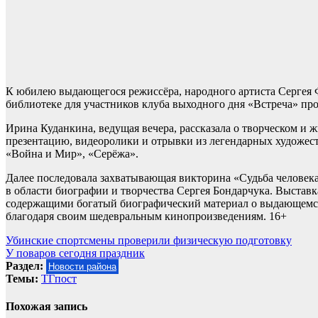
К юбилею выдающегося режиссёра, народного артиста Сергея
библиотеке для участников клуба выходного дня «Встреча» про
Ирина Куданкина, ведущая вечера, рассказала о творческом и 
презентацию, видеоролики и отрывки из легендарных художест
«Война и Мир», «Серёжа».
Далее последовала захватывающая викторина «Судьба человека
в области биографии и творчества Сергея Бондарчука. Выстав
содержащими богатый биографический материал о выдающемся
благодаря своим шедевральным кинопроизведениям. 16+
Навигация
Убинские спортсмены проверили физическую подготовку
У поваров сегодня праздник
по
Раздел:
Новости района
записям
Темы:
ТГпост
Похожая запись