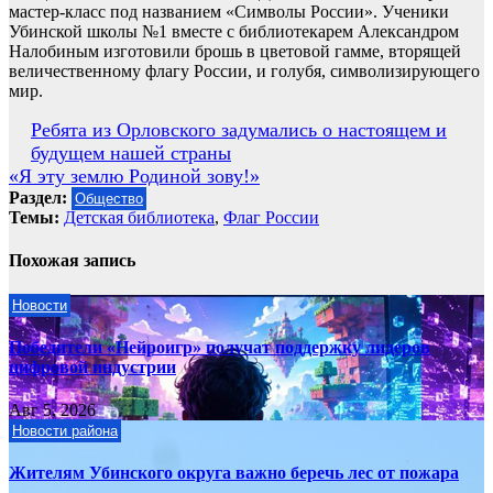
мастер-класс под названием «Символы России». Ученики
Убинской школы №1 вместе с библиотекарем Александром
Налобиным изготовили брошь в цветовой гамме, вторящей
величественному флагу России, и голубя, символизирующего
мир.
Навигация
Ребята из Орловского задумались о настоящем и
будущем нашей страны
по
«Я эту землю Родиной зову!»
записям
Раздел:
Общество
Темы:
Детская библиотека
,
Флаг России
Похожая запись
Новости
Победители «Нейроигр» получат поддержку лидеров
цифровой индустрии
Авг 5, 2026
Новости района
Жителям Убинского округа важно беречь лес от пожара