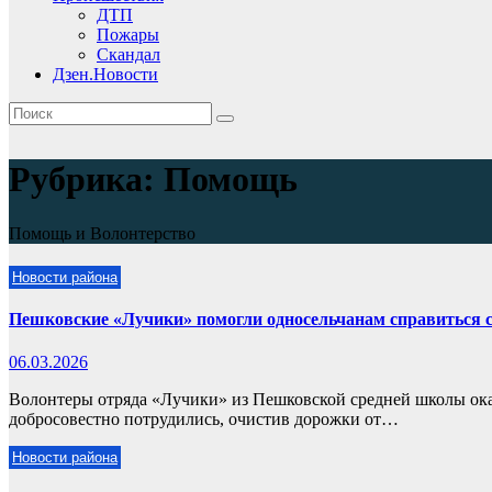
ДТП
Пожары
Скандал
Дзен.Новости
Рубрика:
Помощь
Помощь и Волонтерство
Новости района
Пешковские «Лучики» помогли односельчанам справиться с
06.03.2026
Волонтеры отряда «Лучики» из Пешковской средней школы ок
добросовестно потрудились, очистив дорожки от…
Новости района