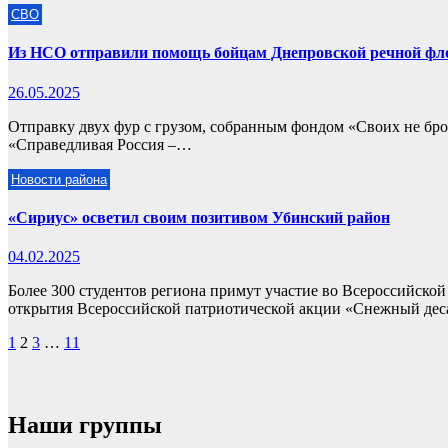
СВО
Из НСО отправили помощь бойцам Днепровской речной фл
26.05.2025
Отправку двух фур с грузом, собранным фондом «Своих не бр
«Справедливая Россия –…
Новости района
«Сириус» осветил своим позитивом Убинский район
04.02.2025
Более 300 студентов региона примут участие во Всероссийско
открытия Всероссийской патриотической акции «Снежный де
Пагинация
1
2
3
…
11
записей
Наши группы