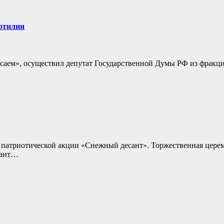
отилии
осаем», осуществил депутат Государственной Думы РФ из фракц
й патриотической акции «Снежный десант». Торжественная цере
сант…