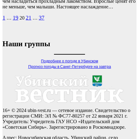
чем насладиться прохладным лакомством. Взрослые ценят его
не меньше, чем малыши. Настоящее наслаждение…
Пагинация
1
19
21
37
…
20
…
записей
Наши группы
Подробнее о погоде в Убинском
Прогноз погоды в Санкт-Петербурге на завтра
16+ © 2024 ubin-vest.ru — сетевое издание. Свидетельство о
регистрации СМИ: ЭЛ № ФС77-80257 от 22 января 2021 г.
Учредитель: Учредитель ГАУ НСО «Издательский дом
«Советская Сибирь». Зарегистрировано в Роскомнадзоре.
Адрес: Новосибирская область, Убинский район, село