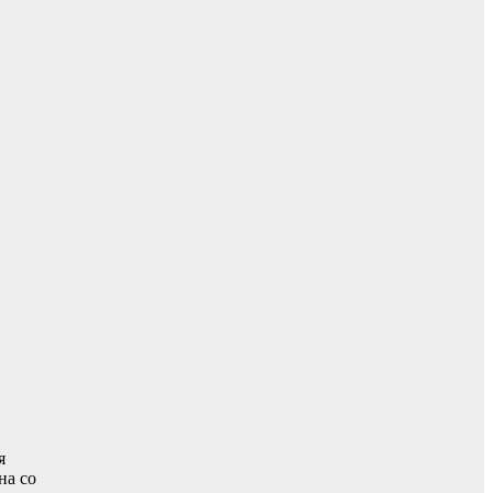
я
на со