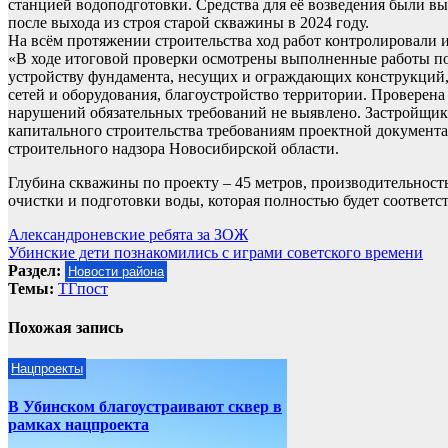
станцией водоподготовки. Средства для её возведения были в
после выхода из строя старой скважины в 2024 году.
На всём протяжении строительства ход работ контролировали и
«В ходе итоговой проверки осмотрены выполненные работы по
устройству фундамента, несущих и ограждающих конструкций
сетей и оборудования, благоустройство территории. Проверен
нарушений обязательных требований не выявлено. Застройщик
капитального строительства требованиям проектной документа
строительного надзора Новосибирской области.
Глубина скважины по проекту – 45 метров, производительност
очистки и подготовки воды, которая полностью будет соответ
Навигация
Александроневские ребята за ЗОЖ
Убинские дети познакомились с играми советского времени
по
Раздел:
Новости района
записям
Темы:
ТГпост
Похожая запись
Нацпроекты
В Убинском благоустраивают сквер в
рамках нацпроекта