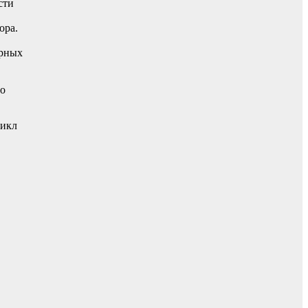
сти
ора.
ерных
го
цикл