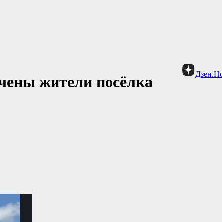
Дзен.Н
ечены жители посёлка