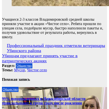
Учащиеся 2-3 классов Владимировской средней школы
приняли участие в акции «Чистое село». Ребята прошли по
улицам села, подобрали мусор, быстро наполнили пакеты и,
получив удовольствие от результата работы, вернулись в
школу.
Навигация
Профессиональный праздник отметили ветеринары
Убинского района
по
Убинцам предлагают принять участие в
записям
патриотических акциях
Раздел:
Общество
Темы:
Мусор
,
Чистое село
Похожая запись
Общество
99% новорожденных в Новосибирской области
прикладывают к груди сразу после рождения