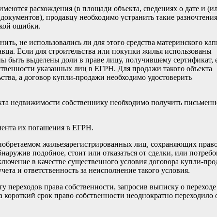
еются расхождения (в площади объекта, сведениях о дате и (и
документов), продавцу необходимо устранить такие разночтения
ской ошибки.
ить, не использовались ли для этого средства материнского кап
вца. Если для строительства или покупки жилья использованы
ны быть выделены доли в праве лицу, получившему сертификат, 
ственности указанных лиц в ЕГРН. Для продажи такого объекта
ьства, а договор купли-продажи необходимо удостоверить
екта недвижимости собственнику необходимо получить письменн
мента их погашения в ЕГРН.
иобретаемом жильезарегистрированных лиц, сохраняющих прав
аружив подобное, стоит или отказаться от сделки, или потребо
включение в качестве существенного условия договора купли-пр
учета и ответственность за неисполнение такого условия.
у переходов права собственности, запросив выписку о переходе
а короткий срок право собственности неоднократно переходило 