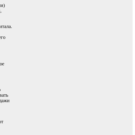
ли)
,
итала.
его
ое
о
вать
одажи
от