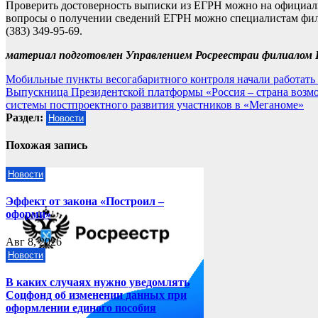
Проверить достоверность выписки из ЕГРН можно на официаль
вопросы о получении сведений ЕГРН можно специалистам фил
(383) 349-95-69.
материал подготовлен Управлением Росреестра
и филиалом 
Навигация
Мобильные пункты весогабаритного контроля начали работать
Выпускница Президентской платформы «Россия – страна возмо
по
системы постпроектного развития участников в «Меганоме»
записям
Раздел:
Новости
Похожая запись
Новости
Эффект от закона «Построил –
оформи»
Авг 8, 2026
Новости
В каких случаях нужно уведомлять
Соцфонд об изменении данных при
оформлении единого пособия