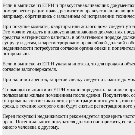
Если в выписке из ЕГРН и правоустанавливающих документахим
номере регистрации права, реквизитах правоустанавливающих 
например, обратившись с заявлением об исправлении техниче
При покупке комнаты, квартиры или жилого дома следует уточн
Это можно увидеть в правоустанавливающих документах прода
средства материнского капитала, в обязательном порядке долж
супругу и детям, и зарегистрировано право общей долевой соб
недвижимости потребуется согласие органа опеки и попечител
нотариально.
Если в выписке из ЕГРН указана ипотека, то для продажи объ
согласие залогодержателя.
При наличии арестов, запретов сделку следует отложить до мо
С помощью выписки из ЕГРН можно определить наличие в пр
пользования жилым помещением после сделки. Покупателю, обн
от продавца снятие таких лиц с регистрационного учета, или 
срока, в течение которого они будут снятыс регистрационного 
Перед покупкой недвижимости рекомендуется проверить частот
прав. Потенциального покупателя должно насторожить, если з
одного человека к другому.