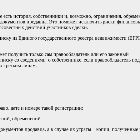
 есть история, собственники и, возможно, ограничения, обреме
 документов продавца. Это поможет исключить риски финансов
осовестных действий участников сделки.
иску из Единого государственного реестра недвижимости (ЕГР
т получить только сам правообладатель или его законный
писку со сведениями о собственнике, если правообладатель под
х третьим лицам.
о, дате и номере такой регистрации;
ений, обременений.
кументов продавца, а в случае их утраты – копии, полученные 