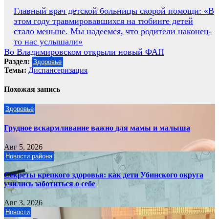
Навигация
Главный врач детской больницы скорой помощи: «В
этом году травмировавшихся на тюбинге детей
по
стало меньше. Мы надеемся, что родители наконец-
записям
то нас услышали»
Во Владимировском открыли новый ФАП
Раздел:
Здоровье
Темы:
Диспансеризация
Похожая запись
Здоровье
Грудное вскармливание важно для мамы и малыша
Авг 5, 2026
Новости района
Секреты крепкого здоровья: как дети Убинского округа
учились заботиться о себе
Авг 3, 2026
Новости