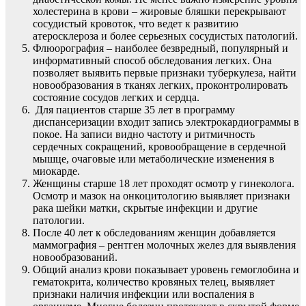
холестерина в крови – жировые бляшки перекрывают
сосудистый кровоток, что ведет к развитию
атеросклероза и более серьезных сосудистых патологий.
Флюорография – наиболее безвредный, популярный и
информативный способ обследования легких. Она
позволяет выявить первые признаки туберкулеза, найти
новообразования в тканях легких, проконтролировать
состояние сосудов легких и сердца.
Для пациентов старше 35 лет в программу
диспансеризации входит запись электрокардиограммы в
покое. На записи видно частоту и ритмичность
сердечных сокращений, кровообращение в сердечной
мышце, очаговые или метаболические изменения в
миокарде.
Женщины старше 18 лет проходят осмотр у гинеколога.
Осмотр и мазок на онкоцитологию выявляет признаки
рака шейки матки, скрытые инфекции и другие
патологии.
После 40 лет к обследованиям женщин добавляется
маммография – рентген молочных желез для выявления
новообразований.
Общий анализ крови показывает уровень гемоглобина и
гематокрита, количество кровяных телец, выявляет
признаки наличия инфекции или воспаления в