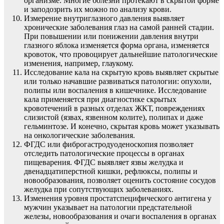
организме. Многие болезни протекают в скрытой форме
и заподозрить их можно по анализу крови.
Измерение внутриглазного давления выявляет
хронические заболевания глаз на самой ранней стадии.
При повышении или понижении давления внутри
глазного яблока изменяется форма органа, изменяется
кровоток, что провоцирует дальнейшие патологические
изменения, например, глаукому.
Исследование кала на скрытую кровь выявляет скрытые
или только начавшие развиваться патологии: опухоли,
полипы или воспаления в кишечнике. Исследование
кала применяется при диагностике скрытых
кровотечений в разных отделах ЖКТ, повреждениях
слизистой (язвах, язвенном колите), полипах и даже
гельминтозе. И конечно, скрытая кровь может указывать
на онкологические заболевания.
ФГДС или фиброгастродуоденоскопия позволяет
отследить патологические процессы в органах
пищеварения. ФГДС выявляет язвы желудка и
двенадцатиперстной кишки, рефлюксы, полипы и
новообразования, позволяет оценить состояние сосудов
желудка при сопутствующих заболеваниях.
Изменения уровня простатспецифического антигена у
мужчин указывает на патологии предстательной
железы, новообразования и очаги воспаления в органах