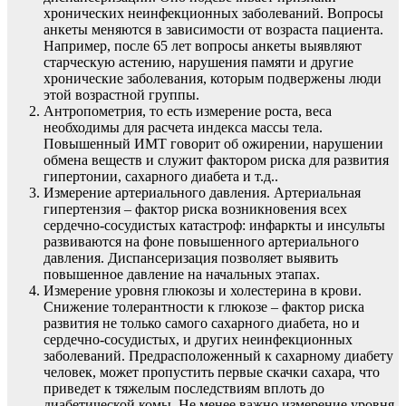
хронических неинфекционных заболеваний. Вопросы
анкеты меняются в зависимости от возраста пациента.
Например, после 65 лет вопросы анкеты выявляют
старческую астению, нарушения памяти и другие
хронические заболевания, которым подвержены люди
этой возрастной группы.
Антропометрия, то есть измерение роста, веса
необходимы для расчета индекса массы тела.
Повышенный ИМТ говорит об ожирении, нарушении
обмена веществ и служит фактором риска для развития
гипертонии, сахарного диабета и т.д..
Измерение артериального давления. Артериальная
гипертензия – фактор риска возникновения всех
сердечно-сосудистых катастроф: инфаркты и инсульты
развиваются на фоне повышенного артериального
давления. Диспансеризация позволяет выявить
повышенное давление на начальных этапах.
Измерение уровня глюкозы и холестерина в крови.
Снижение толерантности к глюкозе – фактор риска
развития не только самого сахарного диабета, но и
сердечно-сосудистых, и других неинфекционных
заболеваний. Предрасположенный к сахарному диабету
человек, может пропустить первые скачки сахара, что
приведет к тяжелым последствиям вплоть до
диабетической комы. Не менее важно измерение уровня