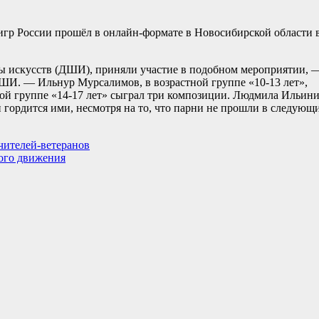
р России прошёл в онлайн-формате в Новосибирской области 
 искусств (ДШИ), приняли участие в подобном мероприятии, 
ДШИ. — Ильнур Мурсалимов, в возрастной группе «10-13 лет»,
ной группе «14-17 лет» сыграл три композиции. Людмила Ильин
гордится ими, несмотря на то, что парни не прошли в следующ
чителей-ветеранов
ого движения