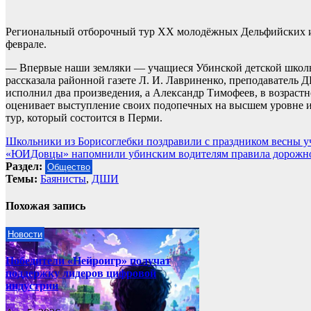
Региональный отборочный тур XX молодёжных Дельфийских иг
феврале.
— Впервые наши земляки — учащиеся Убинской детской школы
рассказала районной газете Л. И. Лавриненко, преподаватель 
исполнил два произведения, а Александр Тимофеев, в возраст
оценивает выступление своих подопечных на высшем уровне и 
тур, который состоится в Перми.
Навигация
Школьники из Борисоглебки поздравили с праздником весны у
«ЮИДовцы» напомнили убинским водителям правила дорожн
по
Раздел:
Общество
записям
Темы:
Баянисты
,
ДШИ
Похожая запись
Новости
Победители «Нейроигр» получат
поддержку лидеров цифровой
индустрии