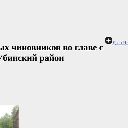
Дзен.Н
х чиновников во главе с
Убинский район