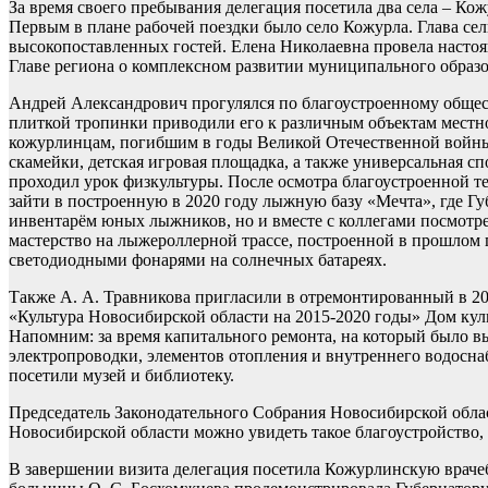
За время своего пребывания делегация посетила два села – Кож
Первым в плане рабочей поездки было село Кожурла. Глава сел
высокопоставленных гостей. Елена Николаевна провела насто
Главе региона о комплексном развитии муниципального образо
Андрей Александрович прогулялся по благоустроенному общес
плиткой тропинки приводили его к различным объектам мест
кожурлинцам, погибшим в годы Великой Отечественной войны,
скамейки, детская игровая площадка, а также универсальная сп
проходил урок физкультуры. После осмотра благоустроенной 
зайти в построенную в 2020 году лыжную базу «Мечта», где Г
инвентарём юных лыжников, но и вместе с коллегами посмотре
мастерство на лыжероллерной трассе, построенной в прошлом г
светодиодными фонарями на солнечных батареях.
Также А. А. Травникова пригласили в отремонтированный в 2
«Культура Новосибирской области на 2015-2020 годы» Дом кул
Напомним: за время капитального ремонта, на который было в
электропроводки, элементов отопления и внутреннего водосна
посетили музей и библиотеку.
Председатель Законодательного Собрания Новосибирской обла
Новосибирской области можно увидеть такое благоустройство, 
В завершении визита делегация посетила Кожурлинскую враче