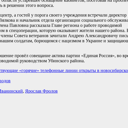
 области устаревшее оснащение кабинетов, посетовав на пробл
ь в решении этого вопроса.
ентр, а гостей у порога своего учреждения встречали директор
Вялкова и начальник отдела организации социального обслужив
лена Павловна рассказала Главе региона о работе проводимой
 в спецоперации, которую оказывают жители нашего района. 
 члены Совета ветеранов зачитали Андрею Александровичу пис
 нашим солдатам, борющимся с нацизмом в Украине и защищаю
ершение провёл совещание актива партии «Единая Россия», во вр
роводимой руководством Убинского района.
йствующие «горячие» телефонные линии открыты в новосибирск
водов
Иванинский
,
Ярослав Фролов