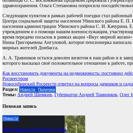
больницы О. С. Босхомжиева продемонстрировала Губернатору
здравоохранения. Ольга Степановна попросила посодействоват
Следующим пунктом в рамках рабочей поездки стал районный ц
Центра социальной защиты населения Убинского района Е. П. 
населения администрации Убинского района С. И. Качурина. Е
учреждением и о помощи нашим военнослужащим, участвующим
время передачи посылок в рамках акции «Вкус мирной жизни»
Нины Григорьевны Ангуловой, которое пенсионерка написала
мирных жителей Донбасса.
А. А. Травников остался доволен визитом в наш район и в зав
которого высказал своё положительное отношение к работе, п
Навигация
Как восстановить документы на недвижимость: постоянно де
Росреестром
по
Новосибирский Росреестр ответил на вопросы дачников и садо
записям
Раздел:
Новости
Политика
Темы:
Андрей Шимкив
,
Губернатор Андрей Травников
,
Олег 
Похожая запись
Новости
Новосибирская область стала