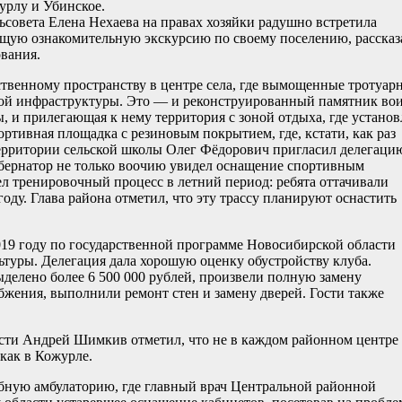
урлу и Убинское.
ьсовета Елена Нехаева на правах хозяйки радушно встретила
ящую ознакомительную экскурсию по своему поселению, рассказ
вания.
твенному пространству в центре села, где вымощенные тротуар
ной инфраструктуры. Это — и реконструированный памятник во
 и прилегающая к нему территория с зоной отдыха, где устано
ортивная площадка с резиновым покрытием, где, кстати, как раз
территории сельской школы Олег Фёдорович пригласил делегаци
убернатор не только воочию увидел оснащение спортивным
л тренировочный процесс в летний период: ребята оттачивали
оду. Глава района отметил, что эту трассу планируют оснастить
019 году по государственной программе Новосибирской области
ьтуры. Делегация дала хорошую оценку обустройству клуба.
ыделено более 6 500 000 рублей, произвели полную замену
бжения, выполнили ремонт стен и замену дверей. Гости также
сти Андрей Шимкив отметил, что не в каждом районном центре
как в Кожурле.
бную амбулаторию, где главный врач Центральной районной