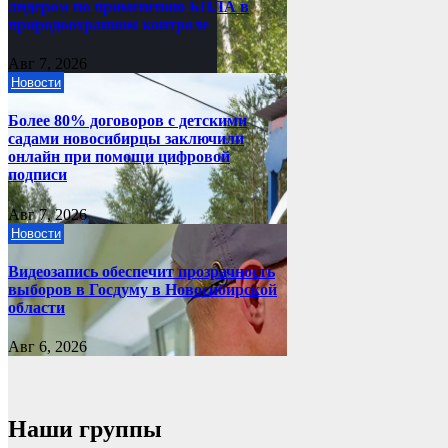
лидером по применению БПЛА в
природоохранном контроле
Авг 7, 2026
Новости
Более 80% договоров с детскими
садами новосибирцы заключили
онлайн при помощи цифровой
подписи
Авг 7, 2026
Новости
Видеозапись обеспечит прозрачность
выборов в Госдуму в Новосибирской
области
Авг 6, 2026
Наши группы