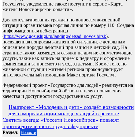
Госуслуги, уведомление также поступит в сервис «Карта
жителя Новосибирской области».
Для консультирования граждан по вопросам жизненной
ситуации организована горячая линия по номеру 110. Создана
информационная веб-страница
(
https://www.gosuslugi.ru/landing/detsad_novosibirsk
),
посвященная вопросам жизненной ситуации, с детальным
описанием порядка действий при записи в детский сад. На
странице также размещены ссылки на другие сопутствующие
услуги, такие как запись на прием к педиатру и оформление
компенсации за присмотр и уход за детьми. Кроме того, по
жизненной ситуации жителей региона проконсультирует
интеллектуальный помощник Макс портала Госуслуг.
Федеральный проект «Государство для людей» реализуется на
территории Новосибирской области в целях повышения
качества и доступности государственных услуг.
Навигация
Нацпроект «Молодёжь и дети» создаёт возможности
для самореализации молодых людей в регионе
по
Светить всегда: «Россети Новосибирск» повысят
записям
производительность труда в федпроекте
Раздел:
Новости