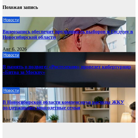
Похожая запись
Новости
Видеозапись обеспечит прозрачность выборов в Госдуму в
Новосибирской области
Авг 6, 2026
Новости
В память о подвиге: «Ростелеком» проведет кибертурнир
«Битва за Москву»
Авг 6, 2026
Новости
В Новосибирской области компенсируя расходы ЖКУ
поддерживают многодетные семьи
Авг 6, 2026