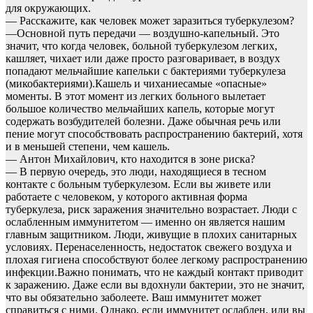
для окружающих.
— Расскажите, как человек может заразиться туберкулезом?
—Основной путь передачи — воздушно-капельный. Это
значит, что когда человек, больной туберкулезом легких,
кашляет, чихает или даже просто разговаривает, в воздух
попадают мельчайшие капельки с бактериями туберкулеза
(микобактериями).Кашель и чиханиесамые «опасные»
моменты. В этот момент из легких больного вылетает
большое количество мельчайших капель, которые могут
содержать возбудителей болезни. Даже обычная речь или
пение могут способствовать распространению бактерий, хотя
и в меньшей степени, чем кашель.
— Антон Михайлович, кто находится в зоне риска?
— В первую очередь, это люди, находящиеся в тесном
контакте с больным туберкулезом. Если вы живете или
работаете с человеком, у которого активная форма
туберкулеза, риск заражения значительно возрастает. Люди с
ослабленным иммунитетом — именно он является нашим
главным защитником. Люди, живущие в плохих санитарных
условиях. Перенаселенность, недостаток свежего воздуха и
плохая гигиена способствуют более легкому распространению
инфекции.Важно понимать, что не каждый контакт приводит
к заражению. Даже если вы вдохнули бактерии, это не значит,
что вы обязательно заболеете. Ваш иммунитет может
справиться с ними. Однако, если иммунитет ослаблен, или вы