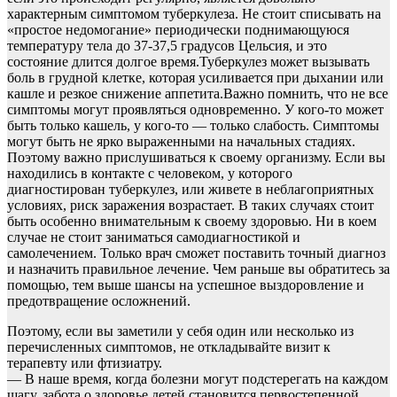
характерным симптомом туберкулеза. Не стоит списывать на
«простое недомогание» периодически поднимающуюся
температуру тела до 37-37,5 градусов Цельсия, и это
состояние длится долгое время.Туберкулез может вызывать
боль в грудной клетке, которая усиливается при дыхании или
кашле и резкое снижение аппетита.Важно помнить, что не все
симптомы могут проявляться одновременно. У кого-то может
быть только кашель, у кого-то — только слабость. Симптомы
могут быть не ярко выраженными на начальных стадиях.
Поэтому важно прислушиваться к своему организму. Если вы
находились в контакте с человеком, у которого
диагностирован туберкулез, или живете в неблагоприятных
условиях, риск заражения возрастает. В таких случаях стоит
быть особенно внимательным к своему здоровью. Ни в коем
случае не стоит заниматься самодиагностикой и
самолечением. Только врач сможет поставить точный диагноз
и назначить правильное лечение. Чем раньше вы обратитесь за
помощью, тем выше шансы на успешное выздоровление и
предотвращение осложнений.
Поэтому, если вы заметили у себя один или несколько из
перечисленных симптомов, не откладывайте визит к
терапевту или фтизиатру.
— В наше время, когда болезни могут подстерегать на каждом
шагу, забота о здоровье детей становится первостепенной