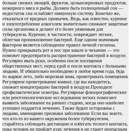
больше свежих овощей, фруктов, цельнозерновых продуктов,
нежирного мяса и рыбы. Должен быть полноценный сон —
недостаток сна ослабляет иммунную систему. Конечно же,
отказаться от вредных привычек. Ведь, как известно, курение
и злоупотребление алкоголем значительно снижают защитные
силы организма и делают его более уязвимым для
туберкулеза. Курение, в частности, повреждает легкие,
облегчая проникновение бактерий. Еще одним значимым
фактором является соблюдение правил личной гигиены.
Нужно прикрывать рот и нос при кашле и чихании — это
поможет предотвратить распространение бактерий в воздухе.
Регулярно мыть руки, особенно после посещения
общественных мест, перед едой и после контакта с больными
людьми. И обязательно необходимо в любое время года, будь
то жаркое лето, либо морозная зима, проветривать помещения.
Регулярное проветривание комнат, где вы находитесь,
снижает концентрацию бактерий в воздухе.Проходите
профилактические осмотры. Регулярные флюорографические
или рентгенологические исследования легких помогают
выявить заболевание на ранних стадиях, когда оно наиболее
успешно поддается лечению. Также будьте осторожны с
людьми, имеющими признаки заболевания: Если вы знаете,
что кто-то из вашего окружения болен туберкулезом,
старайтесь соблюдать дистанцию и избегать тесного контакта,
пока человек не пройдет курс лечения и не станет неопасным