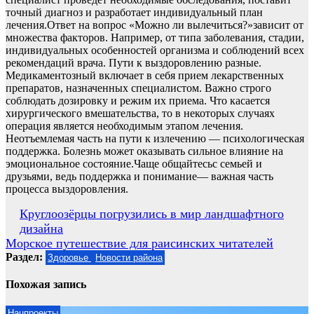
точный диагноз и разработает индивидуальный план
лечения.Ответ на вопрос «Можно ли вылечиться?»зависит от
множества факторов. Например, от типа заболевания, стадии,
индивидуальных особенностей организма и соблюдений всех
рекомендаций врача. Пути к выздоровлению разные.
Медикаментозный включает в себя прием лекарственных
препаратов, назначенных специалистом. Важно строго
соблюдать дозировку и режим их приема. Что касается
хирургического вмешательства, то в некоторых случаях
операция является необходимым этапом лечения.
Неотъемлемая часть на пути к излечению — психологическая
поддержка. Болезнь может оказывать сильное влияние на
эмоциональное состояние.Чаще общайтесьс семьей и
друзьями, ведь поддержка и понимание— важная часть
процесса выздоровления.
Навигация
Круглоозёрцы погрузились в мир ландшафтного
дизайна
по
Морское путешествие для раисинских читателей
записям
Раздел:
Здоровье
Новости района
Похожая запись
Нацпроекты