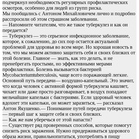
подчеркнул необходимость регулярных профилактических
осмотров, особенно для людей из групп риска.
Мы пообщались с Антоном Михайловичем лично и подробно
расспросили об этом страшном заболевании.
— Напомните читателям, что же такое туберкулез и как он
передается?
— Туберкулез — это серьезное инфекционное заболевание,
которое, к сожалению, до сих пор остается актуальной
проблемой для здоровья во всем мире. Но хорошая новость в
том, что мы можем активно защитить себя и своих близких от
этой болезни. Главное — знать, как это делать, и не
пренебрегать простыми, но эффективными мерами
профилактики. Болезнь вызывается бактерией
Mycobacteriumtuberculosis, чаще всего поражающей легкие.
Основной путь передачи— воздушно-капельный. Это значит,
что когда человек с активной формой туберкулеза кашляет,
чихает или даже просто разговаривает, в воздух попадают
мельчайшие капельки с бактериями. Если здоровый человек
вдохнет эти капельки, он может заразиться, — рассказал
Антон Якушенко.— Понимание путей передачи туберкулеза
— первый шаг к защите себя и своих близких.
— Как же нам уберечься от этой напасти?
— Существует ряд проверенных способов, которые помогут
снизить риск заражения. Нужно придерживаться здорового
образа жизни, правильнопитаться, употреблять в пищу