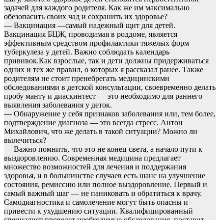
задачей для каждого родителя. Как же им максимально
обезопасить своих чад и сохранить их здоровье?
— Вакцинация —самый надежный щит для детей.
Вакцинация БЦЖ, проводимая в роддоме, является
эффективным средством профилактики тяжелых форм
туберкулеза у детей. Важно соблюдать календарь
прививок.Как взрослые, так и дети должны придерживаться
одних и тех же правил, о которых я рассказал ранее. Также
родителям не стоит пренебрегать медицинскими
обследованиями в детской консультации, своевременно делать
пробу манту и диаскинтест — это необходимо для раннего
выявления заболевания у деток.
— Обнаружение у себя признаков заболевания или, тем более,
подтверждение диагноза — это всегда стресс. Антон
Михайлович, что же делать в такой ситуации? Можно ли
вылечиться?
— Важно помнить, что это не конец света, а начало пути к
выздоровлению. Современная медицина предлагает
множество возможностей для лечения и поддержания
здоровья, и в большинстве случаев есть шанс на улучшение
состояния, ремиссию или полное выздоровление. Первый и
самый важный шаг — не паниковать и обратиться к врачу.
Самодиагностика и самолечение могут быть опасны и
привести к ухудшению ситуации. Квалифицированный
специалист проведет необходимые обследования, поставит