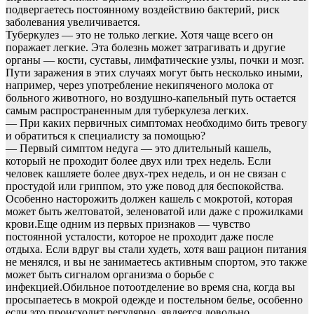
подвергаетесь постоянному воздействию бактерий, риск
заболевания увеличивается.
Туберкулез — это не только легкие. Хотя чаще всего он
поражает легкие. Эта болезнь может затрагивать и другие
органы — кости, суставы, лимфатические узлы, почки и мозг.
Пути заражения в этих случаях могут быть несколько иными,
например, через употребление некипяченого молока от
больного животного, но воздушно-капельный путь остается
самым распространенным для туберкулеза легких.
— При каких первичных симптомах необходимо бить тревогу
и обратиться к специалисту за помощью?
— Первый симптом недуга — это длительный кашель,
который не проходит более двух или трех недель. Если
человек кашляете более двух-трех недель, и он не связан с
простудой или гриппом, это уже повод для беспокойства.
Особенно насторожить должен кашель с мокротой, которая
может быть желтоватой, зеленоватой или даже с прожилками
крови.Еще одним из первых признаков — чувство
постоянной усталости, которое не проходит даже после
отдыха. Если вдруг вы стали худеть, хотя ваш рацион питания
не менялся, и вы не занимаетесь активным спортом, это также
может быть сигналом организма о борьбе с
инфекцией.Обильное потоотделение во время сна, когда вы
просыпаетесь в мокрой одежде и постельном белье, особенно
если это происходит регулярно, является довольно