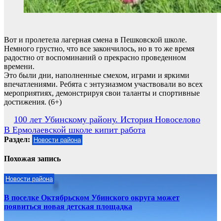
Вот и пролетела лагерная смена в Пешковской школе.
Немного грустно, что все закончилось, но в то же время
радостно от воспоминаний о прекрасно проведенном
времени.
Это были дни, наполненные смехом, играми и яркими
впечатлениями. Ребята с энтузиазмом участвовали во всех
мероприятиях, демонстрируя свои таланты и спортивные
достижения. (6+)
Навигация
100 лет Убинскому району. История Новоселово
В Ермолаевской школе кипит работа
по
Раздел:
Новости района
записям
Похожая запись
Новости района
В поселке Октябрьском Убинского округа может
появиться новая детская площадка