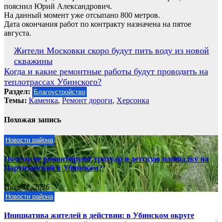
пояснил Юрий Александрович.
На данный момент уже отсыпано 800 метров.
Дата окончания работ по контракту назначена на пятое
августа.
Навигация
Жители Московки скоро будут пить воду из новой
скважины
по
Когда и какие ремонтные работы будут проводить на
записям
теплотрассах Убинского?
Раздел:
Благоустройство
Темы:
Каменка
,
Ремонт дороги
,
Херсонка
Похожая запись
Новости района
Почему не ремонтируют тротуар и детскую площадку на
Партизанской в Убинском?
Июл 31, 2026
Новости района
Инициатива жителей в действии: в Убинском округе