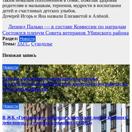
таким немалым пополнением в семье, пожелав здоровья
родителям и малышкам, терпения, мудрости в воспитании
детей и счастливых детских улыбок.
Дочерей Игорь и Яна назвали Елизаветой и Алёной.
Навигация
Леонид Палько — в составе Комиссии по наградам
Состоялся пленум Совета ветеранов Убинского района
по
Раздел:
Новости
записям
Темы:
ЗАГС
,
Суходолье
Похожая запись
Новости
Школы, библиотеки, пешеходные тротуары:
представители «Единой России» контролируют работы на
социальных объектах
Авг 7, 2026
Новости
В ЖК «Гренландия» впервые клиентские дни от крупного
девелопера — группы компаний «СОЮЗ»