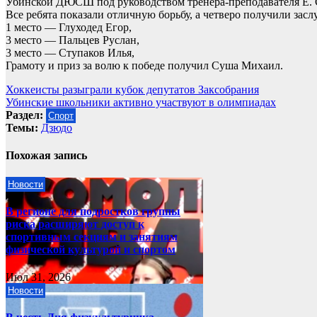
Убинской ДЮСШ под руководством тренера-преподавателя Е. С
Все ребята показали отличную борьбу, а четверо получили зас
1 место — Глуходед Егор,
3 место — Пальцев Руслан,
3 место — Ступаков Илья,
Грамоту и приз за волю к победе получил Суша Михаил.
Навигация
Хоккеисты разыграли кубок депутатов Заксобрания
Убинские школьники активно участвуют в олимпиадах
по
Раздел:
Спорт
записям
Темы:
Дзюдо
Похожая запись
Новости
В регионе для подростков группы
риска расширяют доступ к
спортивным секциям и занятиям
физической культурой и спортом
Июл 31, 2026
Новости