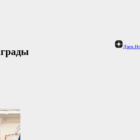
Дзен.Н
аграды