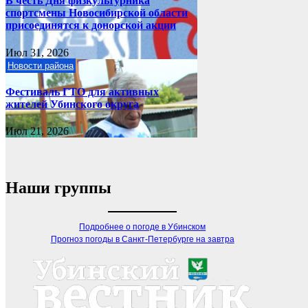
В честь Дня физкультурника
спортсмены Новосибирской области
присоединятся к донорской акции
Июл 31, 2026
Новости района
Фестиваль ГТО для активных
жителей Убинского округа
Июл 21, 2026
Наши группы
Подробнее о погоде в Убинском
Прогноз погоды в Санкт-Петербурге на завтра