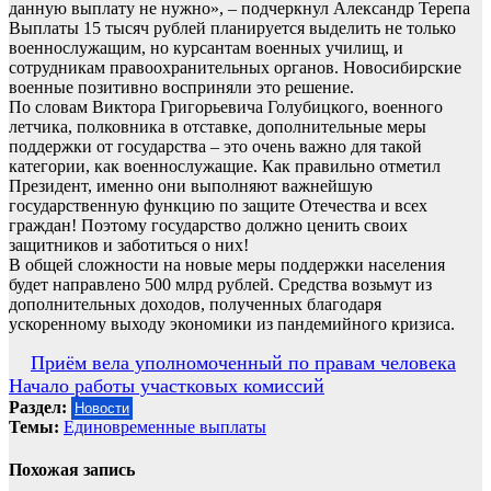
данную выплату не нужно», – подчеркнул Александр Терепа
Выплаты 15 тысяч рублей планируется выделить не только
военнослужащим, но курсантам военных училищ, и
сотрудникам правоохранительных органов. Новосибирские
военные позитивно восприняли это решение.
По словам Виктора Григорьевича Голубицкого, военного
летчика, полковника в отставке, дополнительные меры
поддержки от государства – это очень важно для такой
категории, как военнослужащие. Как правильно отметил
Президент, именно они выполняют важнейшую
государственную функцию по защите Отечества и всех
граждан! Поэтому государство должно ценить своих
защитников и заботиться о них!
В общей сложности на новые меры поддержки населения
будет направлено 500 млрд рублей. Средства возьмут из
дополнительных доходов, полученных благодаря
ускоренному выходу экономики из пандемийного кризиса.
Навигация
Приём вела уполномоченный по правам человека
Начало работы участковых комиссий
по
Раздел:
Новости
записям
Темы:
Единовременные выплаты
Похожая запись