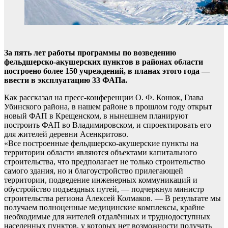
За пять лет работы программы по возведению
фельдшерско-акушерских пунктов в районах области
построено более 150 учреждений, в планах этого года —
ввести в эксплуатацию 33 ФАПа.
Как рассказал на пресс-конференции О. Ф. Конюк, Глава
Убинского района, в нашем районе в прошлом году открыт
новый ФАП в Крещенском, в нынешнем планируют
построить ФАП во Владимировском, и спроектировать его
для жителей деревни Асенкритово.
«Все построенные фельдшерско-акушерские пункты на
территории области являются объектами капитального
строительства, что предполагает не только строительство
самого здания, но и благоустройство прилегающей
территории, подведение инженерных коммуникаций и
обустройство подъездных путей, — подчеркнул министр
строительства региона Алексей Колмаков. — В результате мы
получаем полноценные медицинские комплексы, крайне
необходимые для жителей отдалённых и труднодоступных
населенных пунктов, у которых нет возможности получать