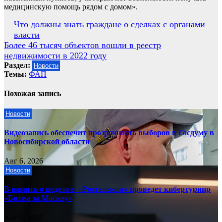
медицинскую помощь рядом с домом».
Навигация
Что должны знать граждане о сделках с органами
власти
по
Более 46 тысяч объектов вошли в реестр
записям
недвижимости в 2022 году
Раздел:
Новости
Темы:
ФАП
Похожая запись
Новости
Видеозапись обеспечит прозрачность выборов в Госдуму в
Новосибирской области
Авг 6, 2026
Новости
В память о подвиге: «Ростелеком» проведет кибертурнир
«Битва за Москву»
Авг 6, 2026