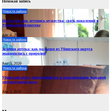
Похожая запись
Новости района
Искусство как летопись мужества: связь поколений в
Убинской библиотеке
Авг 4, 2026
Новости района
Зеленая аптека: как малыши из Убинского округа
знакомились с природой
Авг 3, 2026
Новости района
Убинский округ присоединился к празднованию знаковой
литературной даты
Авг 2, 2026