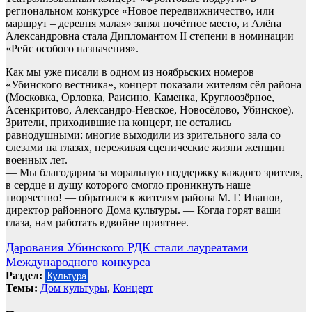
региональном конкурсе «Новое передвижничество, или
маршрут – деревня малая» занял почётное место, и Алёна
Александровна стала Дипломантом II степени в номинации
«Рейс особого назначения».
Как мы уже писали в одном из ноябрьских номеров
«Убинского вестника», концерт показали жителям сёл района
(Московка, Орловка, Раисино, Каменка, Круглоозёрное,
Асенкритово, Александро-Невское, Новосёлово, Убинское).
Зрители, приходившие на концерт, не остались
равнодушными: многие выходили из зрительного зала со
слезами на глазах, переживая сценические жизни женщин
военных лет.
— Мы благодарим за моральную поддержку каждого зрителя,
в сердце и душу которого смогло проникнуть наше
творчество! — обратился к жителям района М. Г. Иванов,
директор районного Дома культуры. — Когда горят ваши
глаза, нам работать вдвойне приятнее.
Навигация
Дарования Убинского РДК стали лауреатами
Международного конкурса
по
Раздел:
Культура
записям
Темы:
Дом культуры
,
Концерт