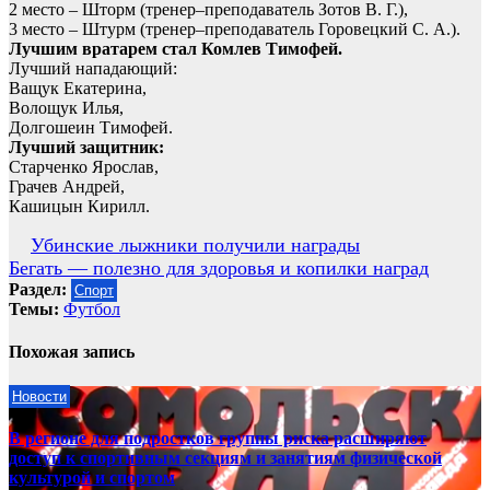
2 место – Шторм (тренер–преподаватель Зотов В. Г.),
3 место – Штурм (тренер–преподаватель Горовецкий С. А.).
Лучшим вратарем стал Комлев Тимофей.
Лучший нападающий:
Ващук Екатерина,
Волощук Илья,
Долгошеин Тимофей.
Лучший защитник:
Старченко Ярослав,
Грачев Андрей,
Кашицын Кирилл.
Навигация
Убинские лыжники получили награды
Бегать — полезно для здоровья и копилки наград
по
Раздел:
Спорт
записям
Темы:
Футбол
Похожая запись
Новости
В регионе для подростков группы риска расширяют
доступ к спортивным секциям и занятиям физической
культурой и спортом