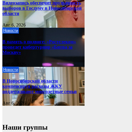
Видеозапись обеспечит прозрачность
выборов в Госдуму в Новосибирской
области
Авг 6, 2026
Новости
В память о подвиге: «Ростелеком»
проведет кибертурнир «Битва за
Москву»
Авг 6, 2026
Новости
В Новосибирской области
компенсируя расходы ЖКУ
поддерживают многодетные семьи
Авг 6, 2026
Наши группы