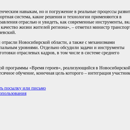
енческим навыкам, но и погружение в реальные процессы разви
портная система, какие решения и технологии применяются в
равления отраслью и увидеть, как современные инструменты, в
качество жизни жителей региона», – отметил министр транспор
левский.
 отрасли Новосибирской области, а также с механизмами
пальным уровнями. Отдельно обсудили задачи и инструменты
отовки отраслевых кадров, в том числе в системе среднего
ой программы «Время героев», реализующийся в Новосибирско
сячное обучение, конечная цель которого – интеграция участни
ть посылку или письмо
допользования