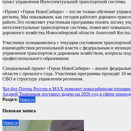
пункт управления Интеллектуальной транспортной системы.
«Проект «Герои НовоСибири» – это не только обучение управл
региона. Мы показываем, как сегодня работает дорожно-транс
работе.Это позволяет участникам программы понять логику уп
интеллектуальные транспортные системы, помогают повышать 
дорожного хозяйства Новосибирской области Анатолий Косты
Участники познакомились с текущим состоянием транспортной
взаимодействия региональной власти с федеральным и муници
управления транспортом и дорожным хозяйством, вопросы подг
профессионального образования.
Специальный проект «Герои НовоСибири» – аналог федеральн
области с прошлого года. Участники программы проходят 10-ме
СВО в структуру управления регионом.
Навигация
Чат-бот Почты России в MAX поможет новосибирцам отправи
Андрей Травников поставил задачи на 2026 год в сфере приро
по
Раздел:
Новости
записям
Похожая запись
Новости