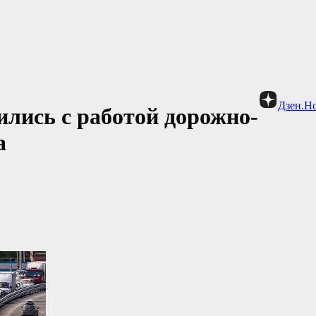
Дзен.Н
лись с работой дорожно-
а