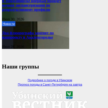
В Новосибирске впервые пройдет
ночная диспансеризация по
репродуктивному профилю
Июл 30, 2026
Новости
Два флюорографа заменят по
нацпроекту в Академгородке
Июл 28, 2026
Наши группы
Подробнее о погоде в Убинском
Прогноз погоды в Санкт-Петербурге на завтра