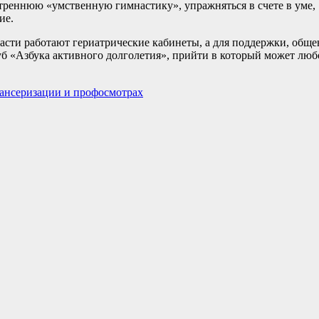
 утреннюю «умственную гимнастику», упражняться в счете в уме,
ие.
сти работают гериатрические кабинеты, а для поддержки, обще
уб «Азбука активного долголетия», прийти в который может люб
пансеризации и профосмотрах