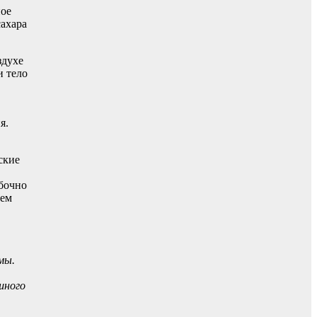
ное
сахара
здухе
и тело
я.
ские
ибочно
нем
мы.
шного