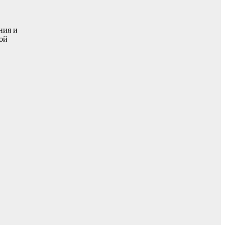
ния и
ой