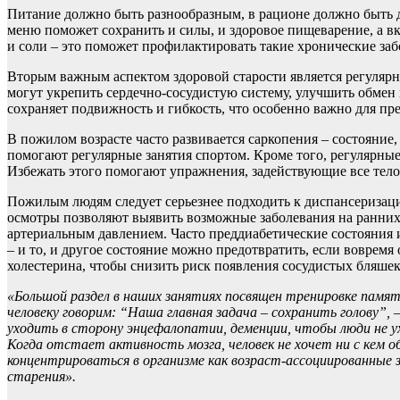
Питание должно быть разнообразным, в рационе должно быть д
меню поможет сохранить и силы, и здоровое пищеварение, а в
и соли – это поможет профилактировать такие хронические заб
Вторым важным аспектом здоровой старости является регулярн
могут укрепить сердечно-сосудистую систему, улучшить обмен 
сохраняет подвижность и гибкость, что особенно важно для пр
В пожилом возрасте часто развивается саркопения – состояни
помогают регулярные занятия спортом. Кроме того, регулярны
Избежать этого помогают упражнения, задействующие все тело
Пожилым людям следует серьезнее подходить к диспансериза
осмотры позволяют выявить возможные заболевания на ранних э
артериальным давлением. Часто преддиабетические состояния 
– и то, и другое состояние можно предотвратить, если вовремя
холестерина, чтобы снизить риск появления сосудистых бляшек
«Большой раздел в наших занятиях посвящен тренировке памя
человеку говорим: “Наша главная задача – сохранить голову”,
уходить в сторону энцефалопатии, деменции, чтобы люди не ухо
Когда отстает активность мозга, человек не хочет ни с кем о
концентрироваться в организме как возраст-ассоциированные з
старения».