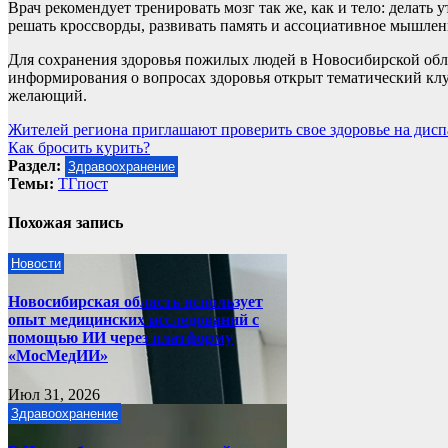
Врач рекомендует тренировать мозг так же, как и тело: делать
решать кроссворды, развивать память и ассоциативное мышлен
Для сохранения здоровья пожилых людей в Новосибирской обла
информирования о вопросах здоровья открыт тематический кл
желающий.
Навигация
Жителей региона приглашают проверить свое здоровье на дис
Как бросить курить?
по
Раздел:
Здравоохранение
записям
Темы:
ТГпост
Похожая запись
Новости
Новосибирская область использует
опыт медицинских исследований с
помощью ИИ через платформу
«МосМедИИ»
Июл 31, 2026
Здравоохранение