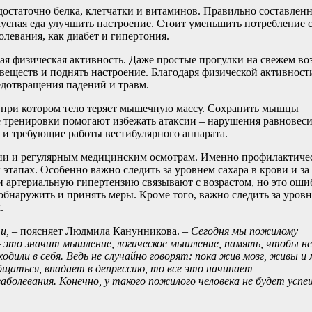
остаточно белка, клетчатки и витаминов. Правильно составлен
кусная еда улучшить настроение. Стоит уменьшить потребление 
олевания, как диабет и гипертония.
ая физическая активность. Даже простые прогулки на свежем во
веществ и поднять настроение. Благодаря физической активност
едотвращения падений и травм.
е, при котором тело теряет мышечную массу. Сохранить мышцы
е тренировки помогают избежать атаксии – нарушения равновеси
 и требующие работы вестибулярного аппарата.
ции и регулярным медицинским осмотрам. Именно профилактиче
тапах. Особенно важно следить за уровнем сахара в крови и за
и артериальную гипертензию связывают с возрастом, но это ош
 обнаружить и принять меры. Кроме того, важно следить за уров
.
ти,
– поясняет Людмила Канунникова.
– Сегодня мы пожилому
 – это значит мышление, логическое мышление, память, чтобы не
дили в себя. Ведь не случайно говорят: пока жив мозг, живы и 
бщаться, впадает в депрессию, то все это начинает
аболевания. Конечно, у такого пожилого человека не будет успе