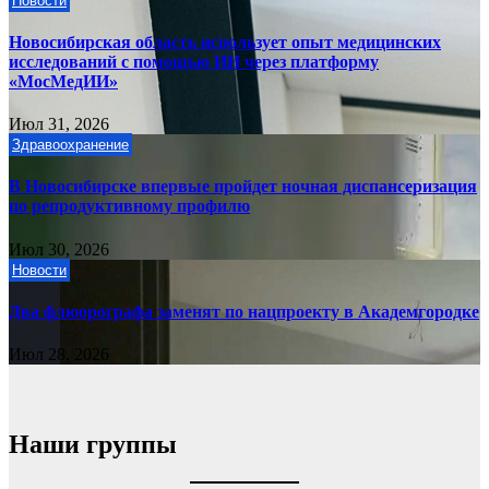
Новости
Новосибирская область использует опыт медицинских
исследований с помощью ИИ через платформу
«МосМедИИ»
Июл 31, 2026
Здравоохранение
В Новосибирске впервые пройдет ночная диспансеризация
по репродуктивному профилю
Июл 30, 2026
Новости
Два флюорографа заменят по нацпроекту в Академгородке
Июл 28, 2026
Наши группы