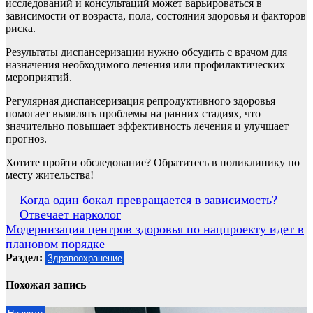
исследований и консультаций может варьироваться в
зависимости от возраста, пола, состояния здоровья и факторов
риска.
Результаты диспансеризации нужно обсудить с врачом для
назначения необходимого лечения или профилактических
мероприятий.
Регулярная диспансеризация репродуктивного здоровья
помогает выявлять проблемы на ранних стадиях, что
значительно повышает эффективность лечения и улучшает
прогноз.
Хотите пройти обследование? Обратитесь в поликлинику по
месту жительства!
Навигация
Когда один бокал превращается в зависимость?
Отвечает нарколог
по
Модернизация центров здоровья по нацпроекту идет в
записям
плановом порядке
Раздел:
Здравоохранение
Похожая запись