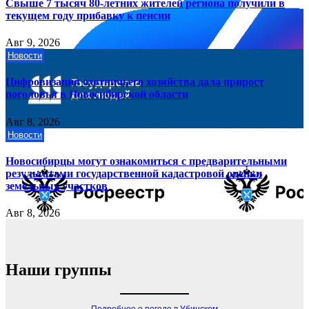
Свыше 7 тысяч 80-летних жителей региона получили в
текущем году прибавку к пенсии
Авг 9, 2026
Новости
Цифровизация охотничьего хозяйства дала прирост
поголовья в Новосибирской области
Авг 8, 2026
Новости
Новосибирцы могут ознакомиться с предварительными
результатами государственной кадастровой оценки
земельных участков
Авг 8, 2026
Наши группы
Подробнее о погоде в Убинском