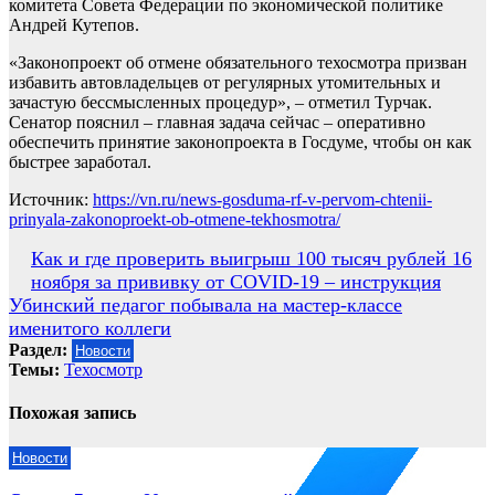
комитета Совета Федерации по экономической политике
Андрей Кутепов.
«Законопроект об отмене обязательного техосмотра призван
избавить автовладельцев от регулярных утомительных и
зачастую бессмысленных процедур», – отметил Турчак.
Сенатор пояснил – главная задача сейчас – оперативно
обеспечить принятие законопроекта в Госдуме, чтобы он как
быстрее заработал.
Источник:
https://vn.ru/news-gosduma-rf-v-pervom-chtenii-
prinyala-zakonoproekt-ob-otmene-tekhosmotra/
Навигация
Как и где проверить выигрыш 100 тысяч рублей 16
ноября за прививку от COVID-19 – инструкция
по
Убинский педагог побывала на мастер-классе
записям
именитого коллеги
Раздел:
Новости
Темы:
Техосмотр
Похожая запись
Новости