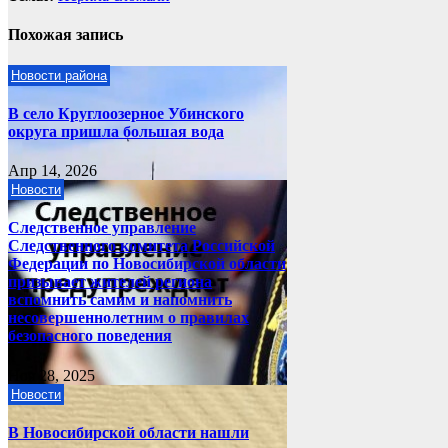
Похожая запись
Новости района
В село Круглоозерное Убинского
округа пришла большая вода
Апр 14, 2026
Новости
Следственное управление
Следственного комитета Российской
Федерации по Новосибирской области
призывает жителей региона
вспомнить самим и напомнить
несовершеннолетним о правилах
безопасного поведения
Ноя 28, 2025
Новости
В Новосибирской области нашли