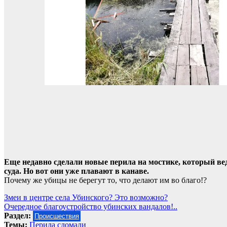
Еще недавно сделали новые перила на мостике, который вед
суда. Но вот они уже плавают в канаве.
Почему же убицы не берегут то, что делают им во благо!?
Навигация
Змеи в центре села Убинского? Это возможно?
Очередное благоустройство убинских вандалов!..
по
Раздел:
Происшествия
записям
Темы:
Перила сломали