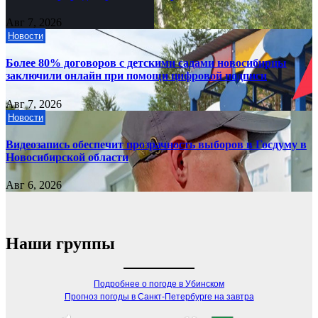
Авг 7, 2026
Новости
Более 80% договоров с детскими садами новосибирцы
заключили онлайн при помощи цифровой подписи
Авг 7, 2026
Новости
Видеозапись обеспечит прозрачность выборов в Госдуму в
Новосибирской области
Авг 6, 2026
Наши группы
Подробнее о погоде в Убинском
Прогноз погоды в Санкт-Петербурге на завтра