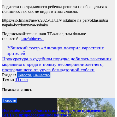
Родители пострадавшего ребенка решили не обращаться в
полицию, так как не видят в этом смысла.
https://sib.fm/last/news/2025/11/11/v-iskitime-na-pervoklassnitsu-
napala-bezdomnaya-sobaka
Подписывайтесь на наш ТГ-канал, там больше
новостей:
t.me/ubinvesti
Навигация
Убинский театр «Альтаир» покорил каргатских
зрителей
по
Прокуратура в судебном порядке добилась взыскания
записям
морального вреда в пользу несовершеннолетнего,
пострадавшего от укуса безнадзорной собаки
Раздел:
Новости
Общество
Темы:
ТГпост
Похожая запись
Новости
Новосибирская область стала лидером по применению
БПЛА в природоохранном контроле