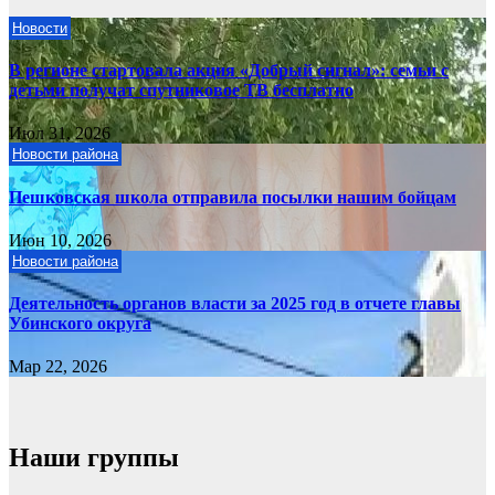
Новости
В регионе стартовала акция «Добрый сигнал»: семьи с
детьми получат спутниковое ТВ бесплатно
Июл 31, 2026
Новости района
Пешковская школа отправила посылки нашим бойцам
Июн 10, 2026
Новости района
Деятельность органов власти за 2025 год в отчете главы
Убинского округа
Мар 22, 2026
Наши группы