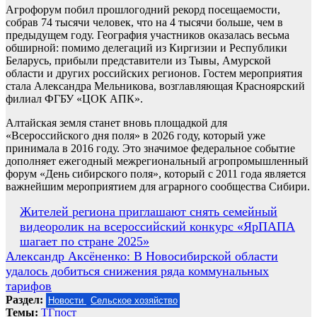
Агрофорум побил прошлогодний рекорд посещаемости,
собрав 74 тысячи человек, что на 4 тысячи больше, чем в
предыдущем году. География участников оказалась весьма
обширной: помимо делегаций из Киргизии и Республики
Беларусь, прибыли представители из Тывы, Амурской
области и других российских регионов. Гостем мероприятия
стала Александра Мельникова, возглавляющая Красноярский
филиал ФГБУ «ЦОК АПК».
Алтайская земля станет вновь площадкой для
«Всероссийского дня поля» в 2026 году, который уже
принимала в 2016 году. Это значимое федеральное событие
дополняет ежегодный межрегиональный агропромышленный
форум «День сибирского поля», который с 2011 года является
важнейшим мероприятием для аграрного сообщества Сибири.
Навигация
Жителей региона приглашают снять семейный
видеоролик на всероссийский конкурс «ЯрПАПА
по
шагает по стране 2025»
записям
Александр Аксёненко: В Новосибирской области
удалось добиться снижения ряда коммунальных
тарифов
Раздел:
Новости
Сельское хозяйство
Темы:
ТГпост