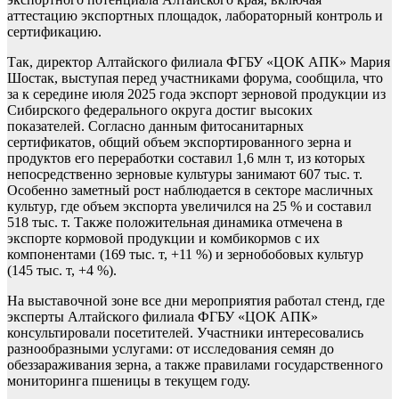
аттестацию экспортных площадок, лабораторный контроль и
сертификацию.
Так, директор Алтайского филиала ФГБУ «ЦОК АПК» Мария
Шостак, выступая перед участниками форума, сообщила, что
за к середине июля 2025 года экспорт зерновой продукции из
Сибирского федерального округа достиг высоких
показателей. Согласно данным фитосанитарных
сертификатов, общий объем экспортированного зерна и
продуктов его переработки составил 1,6 млн т, из которых
непосредственно зерновые культуры занимают 607 тыс. т.
Особенно заметный рост наблюдается в секторе масличных
культур, где объем экспорта увеличился на 25 % и составил
518 тыс. т. Также положительная динамика отмечена в
экспорте кормовой продукции и комбикормов с их
компонентами (169 тыс. т, +11 %) и зернобобовых культур
(145 тыс. т, +4 %).
На выставочной зоне все дни мероприятия работал стенд, где
эксперты Алтайского филиала ФГБУ «ЦОК АПК»
консультировали посетителей. Участники интересовались
разнообразными услугами: от исследования семян до
обеззараживания зерна, а также правилами государственного
мониторинга пшеницы в текущем году.