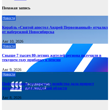
Похожая запись
Новости
Корабль «Святой апостол Андрей Первозванный» отчалил
от набережной Новосибирска
Авг 10, 2026
Новости
Свыше 7 тысяч 80-летних жителей региона получили в
текущем году прибавку к пенсии
Авг 9, 2026
Новости
Цифровизация охотничьего хозяйства дала прирост
поголовья в Новосибирской области
Авг 8, 2026