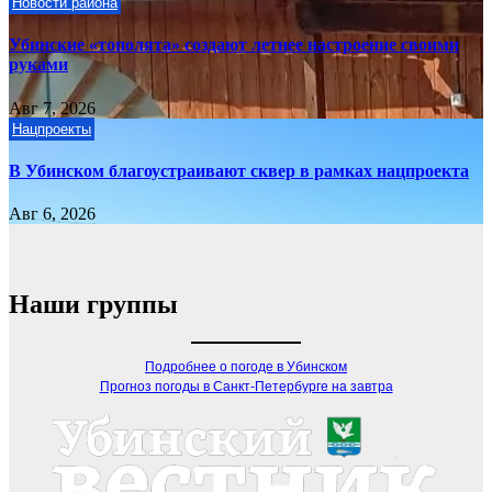
Новости района
Убинские «тополята» создают летнее настроение своими
руками
Авг 7, 2026
Нацпроекты
В Убинском благоустраивают сквер в рамках нацпроекта
Авг 6, 2026
Наши группы
Подробнее о погоде в Убинском
Прогноз погоды в Санкт-Петербурге на завтра