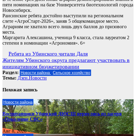
пяти номинациях на базе Университета биотехнологий города
Новосибирск.
Раисинские ребята достойно выступили на региональном
слете «АгроСтарт-2026», заняв 5 общекомандное место.
Аграриям не хватило всего лишь двух баллов до призового
места.
Маргарита Алексашина, ученица 9 класса, стала лауреатом 2
степени в номинации «Агрономия». 6+
Навигация
Ребята из Убинского читали Даля
Жителям Убинского округа предлагают участвовать в
по
инициативном бюджетировании
записям
Раздел:
Новости района
Сельское хозяйство
Темы:
Дзен.Новости
Похожая запись
Новости района
Воспитанники Убинской ДЮСШ вернулись из лагеря
«Поколение СВС»
Авг 8, 2026