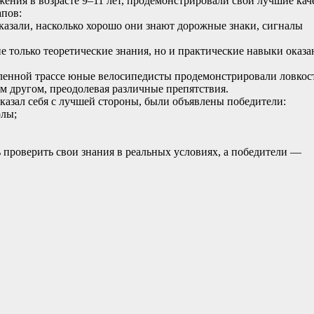
ния в возрасте 9–11 лет, продемонстрировали свои лучшие каче
апов:
азали, насколько хорошо они знают дорожные знаки, сигналы
 только теоретические знания, но и практические навыки оказа
енной трассе юные велосипедисты продемонстрировали ловкост
 другом, преодолевая различные препятствия.
казал себя с лучшей стороны, были объявлены победители:
олы;
проверить свои знания в реальных условиях, а победители —