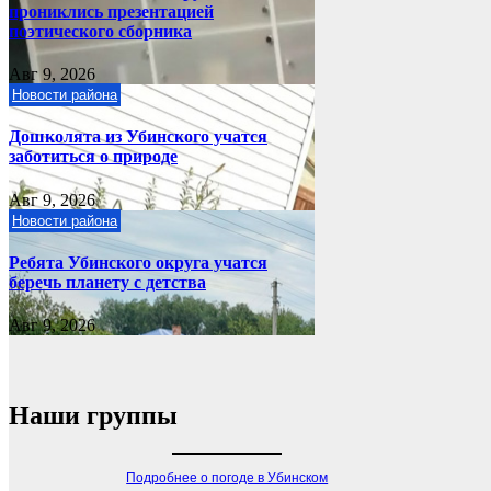
прониклись презентацией
поэтического сборника
Авг 9, 2026
Новости района
Дошколята из Убинского учатся
заботиться о природе
Авг 9, 2026
Новости района
Ребята Убинского округа учатся
беречь планету с детства
Авг 9, 2026
Наши группы
Подробнее о погоде в Убинском