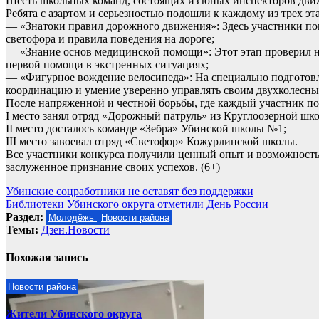
Шесть школьных команд, состоящих из юных инспекторов движе
Ребята с азартом и серьезностью подошли к каждому из трех эт
— «Знатоки правил дорожного движения»: Здесь участники пок
светофора и правила поведения на дороге;
— «Знание основ медицинской помощи»: Этот этап проверил не
первой помощи в экстренных ситуациях;
— «Фигурное вождение велосипеда»: На специально подготовл
координацию и умение уверенно управлять своим двухколесным
После напряженной и честной борьбы, где каждый участник по
I место занял отряд «Дорожный патруль» из Круглоозерной шк
II место досталось команде «Зебра» Убинской школы №1;
III место завоевал отряд «Светофор» Кожурлинской школы.
Все участники конкурса получили ценный опыт и возможность 
заслуженное признание своих успехов. (6+)
Навигация
Убинские соцработники не оставят без поддержки
Библиотеки Убинского округа отметили День России
по
Раздел:
Молодёжь
Новости района
записям
Темы:
Дзен.Новости
Похожая запись
Новости района
Жители Убинского округа