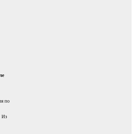
ле
ля по
. Из