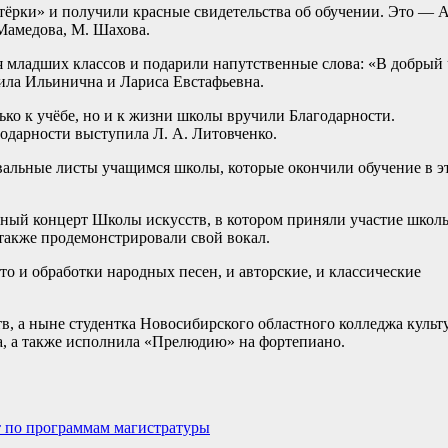
ятёрки» и получили красные свидетельства об обучении. Это — А
 Мамедова, М. Шахова.
 младших классов и подарили напутственные слова: «В добрый 
ила Ильинична и Лариса Евстафьевна.
ько к учёбе, но и к жизни школы вручили Благодарности.
агодарности выступила Л. А. Литовченко.
вальные листы учащимся школы, которые окончили обучение в э
тный концерт Школы искусств, в котором приняли участие школ
 также продемонстрировали свой вокал.
о и обработки народных песен, и авторские, и классические
, а ныне студентка Новосибирского областного колледжа культ
а, а также исполнила «Прелюдию» на фортепиано.
т по программам магистратуры