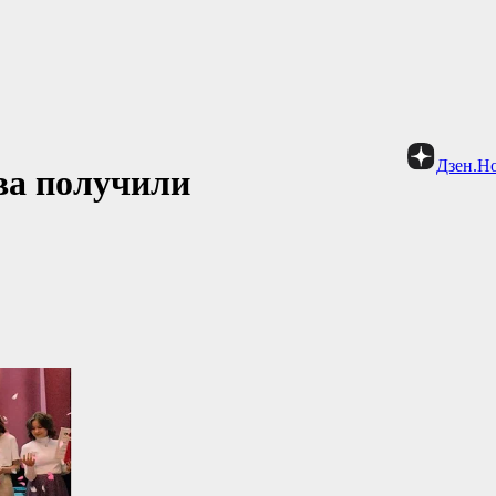
Дзен.Н
ва получили