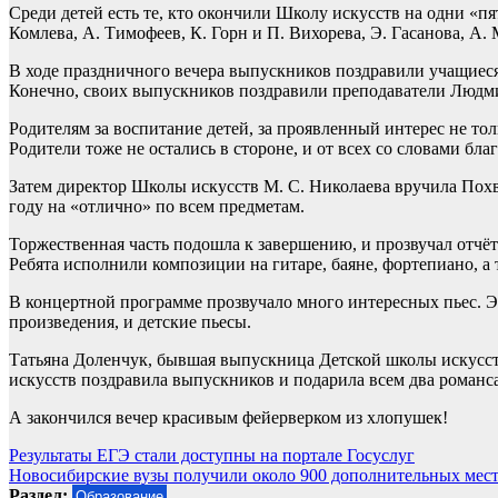
Среди детей есть те, кто окончили Школу искусств на одни «п
Комлева, А. Тимофеев, К. Горн и П. Вихорева, Э. Гасанова, А.
В ходе праздничного вечера выпускников поздравили учащиеся
Конечно, своих выпускников поздравили преподаватели Людм
Родителям за воспитание детей, за проявленный интерес не тол
Родители тоже не остались в стороне, и от всех со словами бл
Затем директор Школы искусств М. С. Николаева вручила Пох
году на «отлично» по всем предметам.
Торжественная часть подошла к завершению, и прозвучал отчё
Ребята исполнили композиции на гитаре, баяне, фортепиано, а
В концертной программе прозвучало много интересных пьес. Эт
произведения, и детские пьесы.
Татьяна Доленчук, бывшая выпускница Детской школы искусств
искусств поздравила выпускников и подарила всем два романс
А закончился вечер красивым фейерверком из хлопушек!
Навигация
Результаты ЕГЭ стали доступны на портале Госуслуг
Новосибирские вузы получили около 900 дополнительных мес
по
Раздел:
Образование