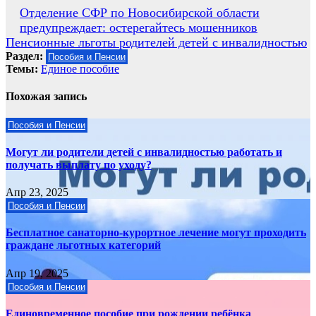
Навигация
Отделение СФР по Новосибирской области
предупреждает: остерегайтесь мошенников
по
Пенсионные льготы родителей детей с инвалидностью
записям
Раздел:
Пособия и Пенсии
Темы:
Единое пособие
Похожая запись
Пособия и Пенсии
Могут ли родители детей с инвалидностью работать и
получать выплату по уходу?
Апр 23, 2025
Пособия и Пенсии
Бесплатное санаторно-курортное лечение могут проходить
граждане льготных категорий
Апр 19, 2025
Пособия и Пенсии
Единовременное пособие при рождении ребёнка