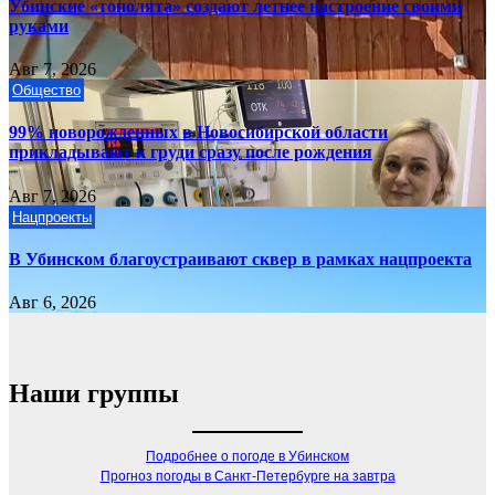
Убинские «тополята» создают летнее настроение своими
руками
Авг 7, 2026
Общество
99% новорожденных в Новосибирской области
прикладывают к груди сразу после рождения
Авг 7, 2026
Нацпроекты
В Убинском благоустраивают сквер в рамках нацпроекта
Авг 6, 2026
Наши группы
Подробнее о погоде в Убинском
Прогноз погоды в Санкт-Петербурге на завтра