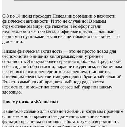
С 8 по 14 июня проходит Неделя информации о важности
физической активности. И это не случайно! В нашем
стремительном мире, где гаджеты и комфорт стали
неотъемлемой частью быта, а офисные кресла — нашими
верными спутниками, мы все чаще забываем о главном — о
движении.
Низкая физическая активность — это не просто повод для
беспокойства о лишних килограммах или утренней
сонливости. Это куда более серьезная проблема. Представьте
себе: сидячий образ жизни, наравне с курением, избыточным
весом, высоким холестерином и давлением, становится
настоящим «зеленым светом» для целого букета заболеваний.
Это тот самый тихий враг, который подкрадывается
незаметно, но может нанести серьезный удар по нашему
здоровью.
Почему низкая ФА опасна?
Наше тело создано для активной жизни, и когда мы проводим
слишком много времени без движения, многие важные
функции организма начинают работать хуже, а вероятность
столкнуться с различными проблемами со здоровьем