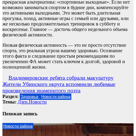
прекрасная альтернатива: «спортивные выходные». Если нет
возможно заниматься спортом в будние дни, компенсируйте
это активными выходными. Это может быть длительная
прогулка, поход, активные игры с семьей или друзьями, или
же несколько продолжительных тренировок в субботу и
воскресенье. Главное — достичь общего недельного объема
физической активности.
Низкая физическая активность — это не просто отсутствие
спорта, это реальная угроза вашему здоровью. Осознание
этого факта и следование простым рекомендациям по
увеличению ФА может стать ключом к долгой, здоровой и
полноценной жизни.
Навигация
Владимировские ребята собрали макулатуру
Жители Убинского округа вспомнили любимые
по
произведения знаменитого поэта
записям
Раздел:
Здоровье
Новости района
Темы:
Дзен.Новости
Похожая запись
Новости района