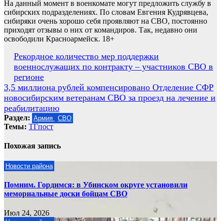
На данный момент в военкомате могут предложить службу в
сибирских подразделениях. По словам Евгения Кудрявцева,
сибиряки очень хорошо себя проявляют на СВО, постоянно
приходят отзывы о них от командиров. Так, недавно они
освободили Красноармейск. 18+
Навигация
Рекордное количество мер поддержки
военнослужащих по контракту – участников СВО в
по
регионе
записям
3,5 миллиона рублей компенсировано Отделение СФР
новосибирским ветеранам СВО за проезд на лечение и
реабилитацию
Раздел:
Армия
СВО
Темы:
ТГпост
Похожая запись
Новости района
Помним. Гордимся: в Убинском округе установили
мемориальные доски бойцам СВО
Июл 24, 2026