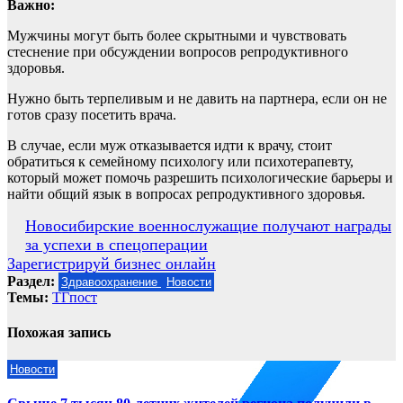
Важно:
Мужчины могут быть более скрытными и чувствовать
стеснение при обсуждении вопросов репродуктивного
здоровья.
Нужно быть терпеливым и не давить на партнера, если он не
готов сразу посетить врача.
В случае, если муж отказывается идти к врачу, стоит
обратиться к семейному психологу или психотерапевту,
который может помочь разрешить психологические барьеры и
найти общий язык в вопросах репродуктивного здоровья.
Навигация
Новосибирские военнослужащие получают награды
за успехи в спецоперации
по
Зарегистрируй бизнес онлайн
записям
Раздел:
Здравоохранение
Новости
Темы:
ТГпост
Похожая запись
Новости