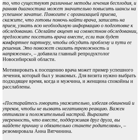
то, что существуют различные методы лечения бесплодия, и
ранняя диагностика может значительно повысить шансы на
успешное зачатие
.
Помогите с организацией приема
,
с
кажите, что готовы помочь найти врача, записать на
прием, узнать всю необходимую информацию о подготовке к
обследованию
.
Сделайте акцент на совместном обследовании
,
п
редложите посетить врача вместе, если так будет
комфортнее партнеру, чтобы обсудить проблему и пути ее
решения. Это поможет с
низить тревожность и
напряжение
»,
– добавила главный репродуктолог
Новосибирской области.
Мотивировать к посещению врача может пример успешного
лечения, который был у знакомых. Для визита нужно выбрать
подходящее время, когда и мужчина, и женщина спокойны и
расслаблены.
«
Постарайтесь говорить уважительно, избегая обвинений и
упреков, чтобы не вызвать негативную реакцию.
Важен
оптимизм и положительный настрой.
Выразите
уверенность, что вместе, поддерживая друг друга, вы
найдете причину и обязательно станете родителями
»,
–
резюмировала Анна Вятчинина.