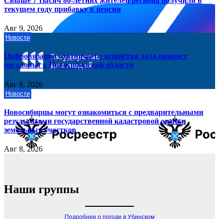
Свыше 7 тысяч 80-летних жителей региона получили в
текущем году прибавку к пенсии
Авг 9, 2026
Новости
Цифровизация охотничьего хозяйства дала прирост
поголовья в Новосибирской области
Авг 8, 2026
Новости
Новосибирцы могут ознакомиться с предварительными
результатами государственной кадастровой оценки
земельных участков
Авг 8, 2026
Наши группы
Подробнее о погоде в Убинском