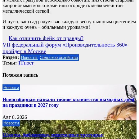
капроновыми колготками или огородить мелкоячеистой
металлической сеткой.
И пусть ваш сад радует вас каждую весну пышным цветением
и каждую очень – обильными урожаями!
Навигация
Как отличить фейк от правды?
VII федеральный форум «Производительность 360»
по
пройдет в Москве
записям
Раздел:
Новости
Сельское хозяйство
Темы:
ТГпост
Похожая запись
Новости
Новосибирцам назвали точное количество выходных дней
на праздники в 2027 году
Авг 8, 2026
Новости
Школы, библиотеки, пешеходные тротуары: