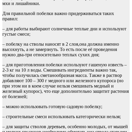
мхи и лишайники.
Для правильной побелки важно придерживаться таких
правил:
– для работы выбирают солнечные теплые дни и используют
густые смеси;
– побелку на стволы наносят в 2 слоя,она должна именно
высохнуть, а не замерзнуть. То есть после её проведения
нужно два-три относительно теплых сухих дня;
– для приготовления побелки используют гашеную известь –
2-3 кг на 10 л воды. Смешивать ингредиенты важно так,
чтобы получилась сметанообразная масса. Также в раствор
добавляют 100 – 300 г медного или железного купороса (но
при этом ни в коем случае нельзя смешивать медный и
железный купорос), что еще дополнительно защитит растения
от болезней;
– можно использовать готовую садовую побелку;
– строительные смеси использовать категорически нельзя;
– для защиты стволов деревьев, особенно молодых, от мышей
и мелких грызунов необходимо обмотать низ ствола старыми