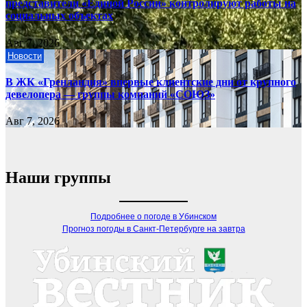
представители «Единой России» контролируют работы на
социальных объектах
Авг 7, 2026
Новости
В ЖК «Гренландия» впервые клиентские дни от крупного
девелопера — группы компаний «СОЮЗ»
Авг 7, 2026
Наши группы
Подробнее о погоде в Убинском
Прогноз погоды в Санкт-Петербурге на завтра