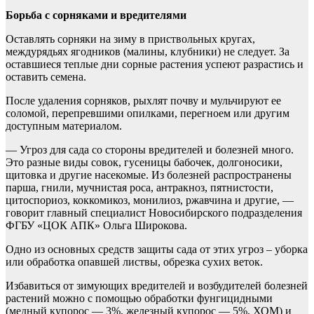
Борьба с сорняками и вредителями
Оставлять сорняки на зиму в приствольных кругах,
междурядьях ягодников (малины, клубники) не следует. За
оставшиеся теплые дни сорные растения успеют разрастись и
оставить семена.
После удаления сорняков, рыхлят почву и мульчируют ее
соломой, перепревшими опилками, перегноем или другим
доступным материалом.
— Угроз для сада со стороны вредителей и болезней много.
Это разные виды совок, гусеницы бабочек, долгоносики,
щитовка и другие насекомые. Из болезней распространены
парша, гнили, мучнистая роса, антракноз, пятнистости,
цитоспориоз, коккомикоз, монилиоз, ржавчина и другие, —
говорит главный специалист Новосибирского подразделения
ФГБУ «ЦОК АПК» Ольга Широкова.
Одно из основных средств защиты сада от этих угроз – уборка
или обработка опавшей листвы, обрезка сухих веток.
Избавиться от зимующих вредителей и возбудителей болезней
растений можно с помощью обработки фунгицидными
(медный купорос — 3%, железный купорос — 5%, ХОМ) и