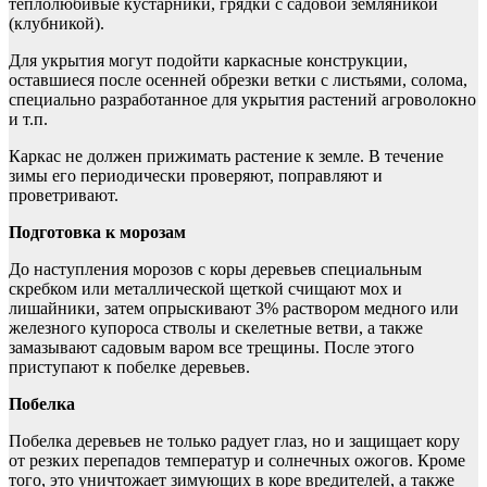
теплолюбивые кустарники, грядки с садовой земляникой
(клубникой).
Для укрытия могут подойти каркасные конструкции,
оставшиеся после осенней обрезки ветки с листьями, солома,
специально разработанное для укрытия растений агроволокно
и т.п.
Каркас не должен прижимать растение к земле. В течение
зимы его периодически проверяют, поправляют и
проветривают.
Подготовка к морозам
До наступления морозов с коры деревьев специальным
скребком или металлической щеткой счищают мох и
лишайники, затем опрыскивают 3% раствором медного или
железного купороса стволы и скелетные ветви, а также
замазывают садовым варом все трещины. После этого
приступают к побелке деревьев.
Побелка
Побелка деревьев не только радует глаз, но и защищает кору
от резких перепадов температур и солнечных ожогов. Кроме
того, это уничтожает зимующих в коре вредителей, а также