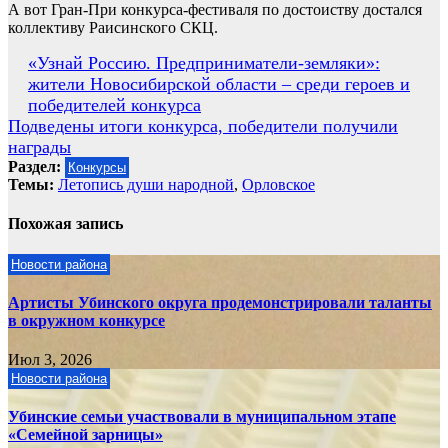
А вот Гран-При конкурса-фестиваля по достоиству достался
коллективу Раисинского СКЦ.
Навигация
«Узнай Россию. Предприниматели-земляки»:
жители Новосибирской области – среди героев и
по
победителей конкурса
записям
Подведены итоги конкурса, победители получили
награды
Раздел:
Конкурсы
Темы:
Летопись души народной
,
Орловское
Похожая запись
Новости района
Артисты Убинского округа продемонстрировали таланты
в окружном конкурсе
Июл 3, 2026
Новости района
Убинские семьи участвовали в муниципальном этапе
«Семейной зарницы»