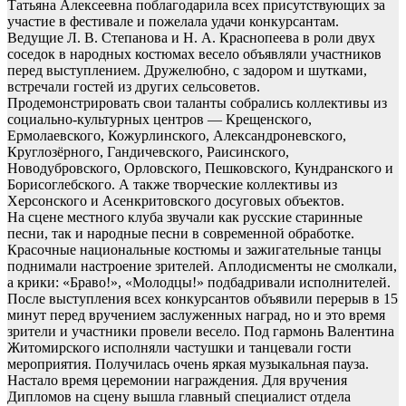
Татьяна Алексеевна поблагодарила всех присутствующих за
участие в фестивале и пожелала удачи конкурсантам.
Ведущие Л. В. Степанова и Н. А. Краснопеева в роли двух
соседок в народных костюмах весело объявляли участников
перед выступлением. Дружелюбно, с задором и шутками,
встречали гостей из других сельсоветов.
Продемонстрировать свои таланты собрались коллективы из
социально-культурных центров — Крещенского,
Ермолаевского, Кожурлинского, Александроневского,
Круглозёрного, Гандичевского, Раисинского,
Новодубровского, Орловского, Пешковского, Кундранского и
Борисоглебского. А также творческие коллективы из
Херсонского и Асенкритовского досуговых объектов.
На сцене местного клуба звучали как русские старинные
песни, так и народные песни в современной обработке.
Красочные национальные костюмы и зажигательные танцы
поднимали настроение зрителей. Аплодисменты не смолкали,
а крики: «Браво!», «Молодцы!» подбадривали исполнителей.
После выступления всех конкурсантов объявили перерыв в 15
минут перед вручением заслуженных наград, но и это время
зрители и участники провели весело. Под гармонь Валентина
Житомирского исполняли частушки и танцевали гости
мероприятия. Получилась очень яркая музыкальная пауза.
Настало время церемонии награждения. Для вручения
Дипломов на сцену вышла главный специалист отдела