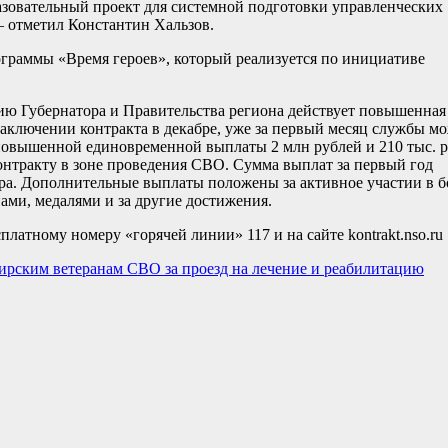
зовательный проект для системной подготовки управленческих
 отметил Константин Хальзов.
граммы «Время героев», который реализуется по инициативе
ию Губернатора и Правительства региона действует повышенная
заключении контракта в декабре, уже за первый месяц службы м
з повышенной единовременной выплаты 2 млн рублей и 210 тыс. 
онтракту в зоне проведения СВО. Сумма выплат за первый год
ифра. Дополнительные выплаты положены за активное участии в 
ами, медалями и за другие достижения.
латному номеру «горячей линии» 117 и на сайте kontrakt.nso.ru
рским ветеранам СВО за проезд на лечение и реабилитацию