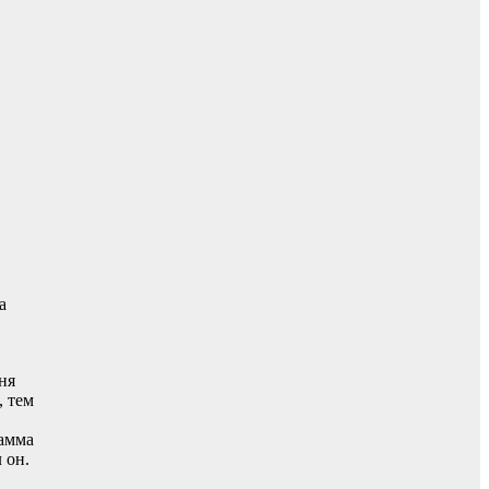
а
ня
, тем
рамма
 он.