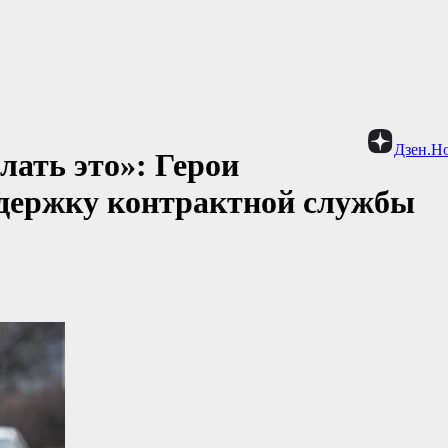
Дзен.Н
ать это»: Герои
держку контрактной службы