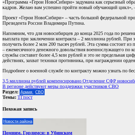
«Программа «Герои НовоСибири» задумана как серьезный обра
кадров. Желаю вам успешно пройти новый обучающий цикл», –
Проект «Герои НовоСибири» – часть большой федеральной про
Президента России Владимира Путина.
Напомним, что для новосибирцев до конца 2025 года по решен
выплата при заключении контракта – 2 миллиона рублей. При 
получить более 2 млн 200 тысяч рублей. Эта сумма состоит и
– ежемесячного денежного довольствия военнослужащего по к
службы составит более 4,5 млн рублей и это не предельная ц
действиях, захват техники противника, при награждении орден
Подробнее о военной службе по контракту можно узнать по бесп
Навигация
3,5 миллиона рублей компенсировано Отделение СФР новосиби
В регионе действуют меры поддержки участников СВО
по
Раздел:
Армия
СВО
записям
Темы:
ТГпост
Похожая запись
Новости района
Помним. Гордимся: в Убинском