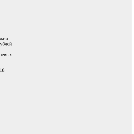
ожно
рублей
боевых
 18+