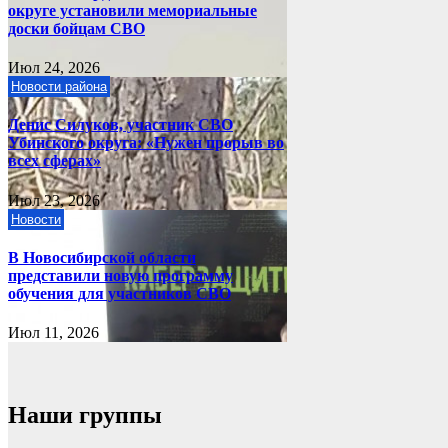
округе установили мемориальные
доски бойцам СВО
Июл 24, 2026
Новости района
Денис Силуков, участник СВО
Убинского округа: «Нужен прорыв во
всех сферах»
Июл 23, 2026
Новости
В Новосибирской области
представили новую программу
обучения для участников СВО
Июл 11, 2026
Наши группы