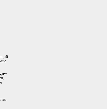
енций
амые
будем
ев,
ым
тия.